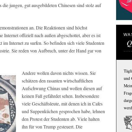
die jungen, gut ausgebildeten Chinesen sind stolz auf
Demonstrationen an. Die Reaktionen sind höchst
e Internet offiziell nach außen abgeschottet, aber es ist
WA
Q
im Internet zu surfen. So befinden sich viele Studenten
ustrie. Sie reden von Aufbruch, unter der Hand gar von
Tägl
Andere wollen davon nichts wissen. Sie
und 
schätzen den rasanten wirtschaftlichen
Mein
Aufschwung Chinas und wollen diesen auf
Frage
keinen Fall gefährdet sehen. Insbesondere
darg
viele Geschäftsleute, mit denen ich in Cafes
werd
und Suppenküchen gesprochen habe, lehnen
den Protest der Studenten ab. Viele halten
ihn für von Trump gesteuert. Die