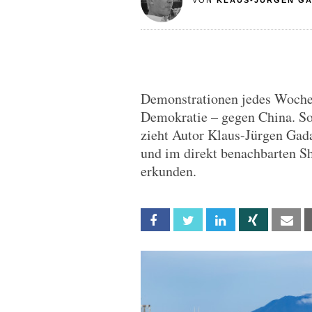
VON
KLAUS-JÜRGEN G
Demonstrationen jedes Woche
Demokratie – gegen China. So 
zieht Autor Klaus-Jürgen Ga
und im direkt benachbarten Sh
erkunden.
Facebook
Twitter
Linkedin
Xing
Em