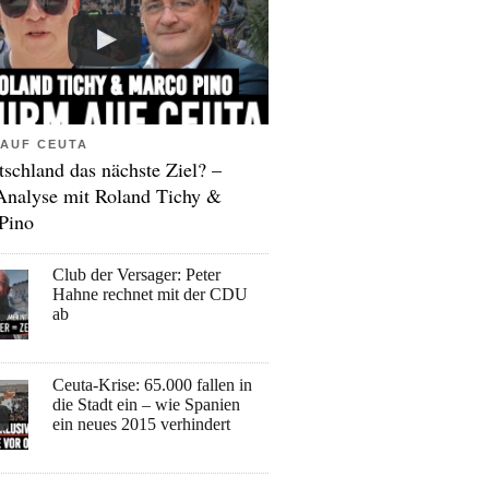
AUF CEUTA
tschland das nächste Ziel? –
Analyse mit Roland Tichy &
Pino
Club der Versager: Peter
Hahne rechnet mit der CDU
ab
Ceuta-Krise: 65.000 fallen in
die Stadt ein – wie Spanien
ein neues 2015 verhindert