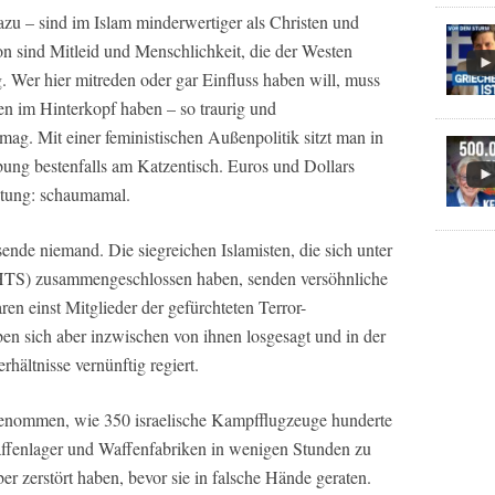
azu – sind im Islam minderwertiger als Christen und
on sind Mitleid und Menschlichkeit, die der Westen
. Wer hier mitreden oder gar Einfluss haben will, muss
en im Hinterkopf haben – so traurig und
ag. Mit einer feministischen Außenpolitik sitzt man in
ung bestenfalls am Katzentisch. Euros und Dollars
tung: schaumamal.
nde niemand. Die siegreichen Islamisten, die sich unter
HTS) zusammengeschlossen haben, senden versöhnliche
ren einst Mitglieder der gefürchteten Terror-
en sich aber inzwischen von ihnen losgesagt und in der
rhältnisse vernünftig regiert.
genommen, wie 350 israelische Kampfflugzeuge hunderte
affenlager und Waffenfabriken in wenigen Stunden zu
er zerstört haben, bevor sie in falsche Hände geraten.