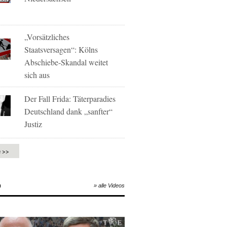
„Vorsätzliches
Staatsversagen“: Kölns
Abschiebe-Skandal weitet
sich aus
Der Fall Frida: Täterparadies
Deutschland dank „sanfter“
Justiz
e >>
O
» alle Videos