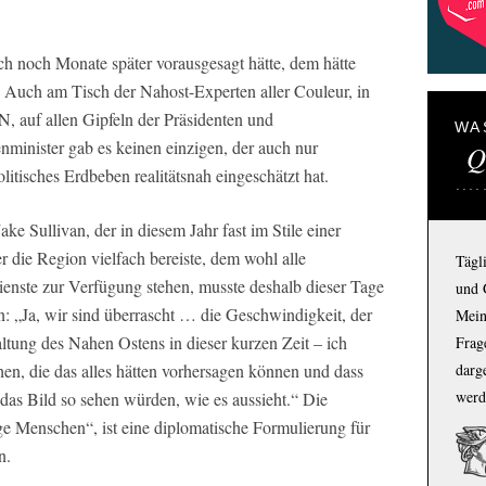
ch noch Monate später vorausgesagt hätte, dem hätte
 Auch am Tisch der Nahost-Experten aller Couleur, in
, auf allen Gipfeln der Präsidenten und
WA
nminister gab es keinen einzigen, der auch nur
Q
litisches Erdbeben realitätsnah eingeschätzt hat.
ake Sullivan, der in diesem Jahr fast im Stile einer
 die Region vielfach bereiste, dem wohl alle
Tägl
enste zur Verfügung stehen, musste deshalb dieser Tage
und 
: „Ja, wir sind überrascht … die Geschwindigkeit, der
Mein
ung des Nahen Ostens in dieser kurzen Zeit – ich
Frage
en, die das alles hätten vorhersagen können und dass
darg
werd
das Bild so sehen würden, wie es aussieht.“ Die
ge Menschen“, ist eine diplomatische Formulierung für
n.