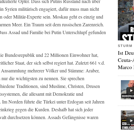
 kalkulierte Opfer. Dass sich Putins Russland nach über
in Syrien militärisch engagiert, dafür muss man nicht
en oder Militär-Experte sein. Moskau geht es einzig und
armen Meer. Ein Traum seit dem russischen Zarenreich.
 Dass Assad und Familie bei Putin Unterschlupf gefunden
STURM 
Ist Deu
 die Bundesrepublik und 22 Millionen Einwohner hat,
Ceuta-
tlicher Staat, der sich selbst regiert hat. Zuletzt 661 v.d.
Marco 
ine Ansammlung mehrerer Völker und Stämme: Araber,
ur die wichtigsten zu nennen. Sie sprechen
chiedene Traditionen, sind Muslime, Christen, Drusen
ssystemen, die allesamt mit Demokratie und
Im Norden führte die Türkei unter Erdogan seit Jahren
leinkrieg gegen die Kurden. Deshalb hat sich jeder
walt durchsetzen können. Assads Gefängnisse waren