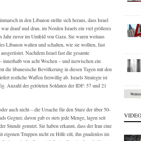
marsch in den Libanon stellte sich heraus, dass Israel
war drauf und dran, im Norden Israels ein viel größeres
n Jahr zuvor im Umfeld von Gaza. Sie waren weitaus
es Libanon walten und schalten, wie sie wollten, fast
ausgerüstet. Nachdem Israel fast die gesamte
at – innerhalb von acht Wochen – und inzwischen ein
mt die libanesische Bevölkerung in diesen Tagen mit den
ert restliche Waffen freiwillig ab. Israels Strategie ist
ig. Anzahl der getöteten Soldaten der IDF: 57 und 21
Weiter
oder auch nicht – die Ursache für den Sturz der über 50-
VIDE
ads Gegner, davon gab es stets jede Menge, lagen seit
der Stunde genutzt. Sie haben erkannt, dass der Iran eine
t eigenen Truppen nicht zu Hilfe eilt, ihn gnadenlos im