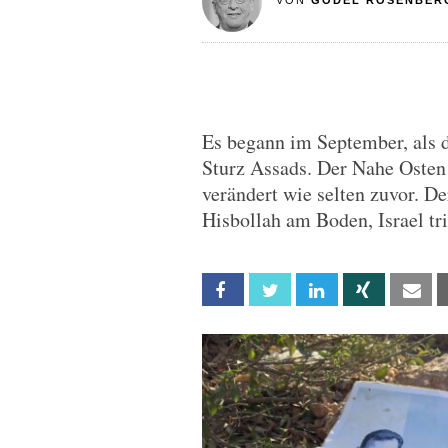
VON
GODEL ROSENBER
Es begann im September, als d
Sturz Assads. Der Nahe Osten 
verändert wie selten zuvor. De
Hisbollah am Boden, Israel tr
Facebook
Twitter
Linkedin
Xing
Em