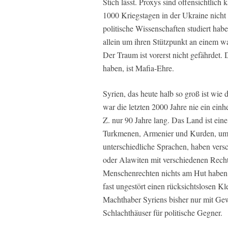
Stich lässt. Proxys sind offensichtlich
1000 Kriegstagen in der Ukraine nicht 
politische Wissenschaften studiert hab
allein um ihren Stützpunkt an einem w
Der Traum ist vorerst nicht gefährdet.
haben, ist Mafia-Ehre.
Syrien, das heute halb so groß ist wie
war die letzten 2000 Jahre nie ein einhei
Z. nur 90 Jahre lang. Das Land ist e
Turkmenen, Armenier und Kurden, um n
unterschiedliche Sprachen, haben vers
oder Alawiten mit verschiedenen Recht
Menschenrechten nichts am Hut haben. 
fast ungestört einen rücksichtslosen K
Machthaber Syriens bisher nur mit Ge
Schlachthäuser für politische Gegner.