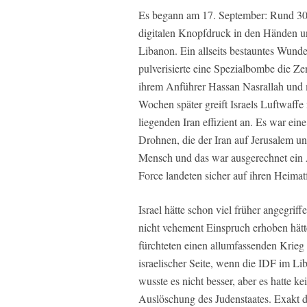
Es begann am 17. September: Rund 300
digitalen Knopfdruck in den Händen u
Libanon. Ein allseits bestauntes Wund
pulverisierte eine Spezialbombe die Zen
ihrem Anführer Hassan Nasrallah und
Wochen später greift Israels Luftwaffe
liegenden Iran effizient an. Es war ei
Drohnen, die der Iran auf Jerusalem un
Mensch und das war ausgerechnet ein A
Force landeten sicher auf ihren Heimat
Israel hätte schon viel früher angegri
nicht vehement Einspruch erhoben hät
fürchteten einen allumfassenden Krie
israelischer Seite, wenn die IDF im Lib
wusste es nicht besser, aber es hatte k
Auslöschung des Judenstaates. Exakt d