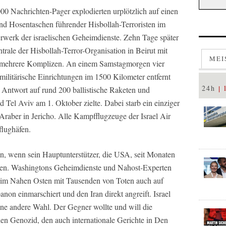
0 Nachrichten-Pager explodierten urplötzlich auf einen
nd Hosentaschen führender Hisbollah-Terroristen im
erwerk der israelischen Geheimdienste. Zehn Tage später
trale der Hisbollah-Terror-Organisation in Beirut mit
MEI
 mehrere Komplizen. An einem Samstagmorgen vier
 militärische Einrichtungen im 1500 Kilometer entfernt
24h
ne Antwort auf rund 200 ballistische Raketen und
d Tel Aviv am 1. Oktober zielte. Dabei starb ein einziger
raber in Jericho. Alle Kampfflugzeuge der Israel Air
flughäfen.
ffen, wenn sein Hauptunterstützer, die USA, seit Monaten
ten. Washingtons Geheimdienste und Nahost-Experten
g im Nahen Osten mit Tausenden von Toten auch auf
anon einmarschiert und den Iran direkt angreift. Israel
eine andere Wahl. Der Gegner wollte und will die
en Genozid, den auch internationale Gerichte in Den