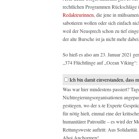
rechtlichen Programmen Rückschläge i
Redakteurinnen
, die jene in mühsamen
sabotieren wollen oder sich einfach nic
weil der Neusprech schon zu tief einges
der alte Bursche ist ja nicht mehr dabei
So hieß es also am 23. Januar 2021 ger
„374 Flüchtlinge auf „Ocean Viking“: 
Ich bin damit einverstanden, dass m
Was war hier mindestens passiert? Tage
Nichtregierungsorganisationen angepass
gestiegen, wo der x-te Experte Gesprä
für nötig hielt, einmal eine der kriti
humanitärer Patrouille – es wird der 
Rettungsweste auftritt: Aus Solidaritä
Ahoi Anchormen!