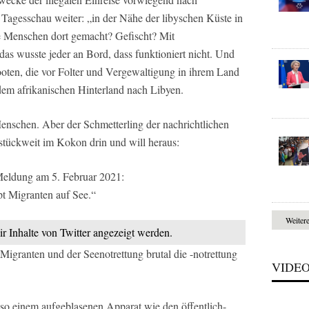
agesschau weiter: „in der Nähe der libyschen Küste in
e Menschen dort gemacht? Gefischt? Mit
as wusste jeder an Bord, dass funktioniert nicht. Und
ooten, die vor Folter und Vergewaltigung in ihrem Land
em afrikanischen Hinterland nach Libyen.
schen. Aber der Schmetterling der nachrichtlichen
 stückweit im Kokon drin und will heraus:
-Meldung am 5. Februar 2021:
pt Migranten auf See.“
Weiter
ir Inhalte von Twitter angezeigt werden.
Migranten und der Seenotrettung brutal die -notrettung
VIDE
i so einem aufgeblasenen Apparat wie den öffentlich-