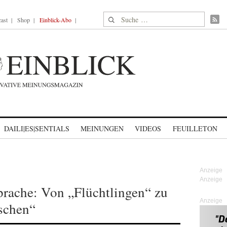
Suche nach:
ast
Shop
Einblick-Abo
DAILI|ES|SENTIALS
MEINUNGEN
VIDEOS
FEUILLETON
rache: Von „Flüchtlingen“ zu
Anzeige
schen“