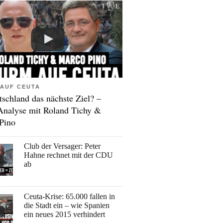
AUF CEUTA
tschland das nächste Ziel? –
Analyse mit Roland Tichy &
Pino
Club der Versager: Peter
Hahne rechnet mit der CDU
ab
Ceuta-Krise: 65.000 fallen in
die Stadt ein – wie Spanien
ein neues 2015 verhindert