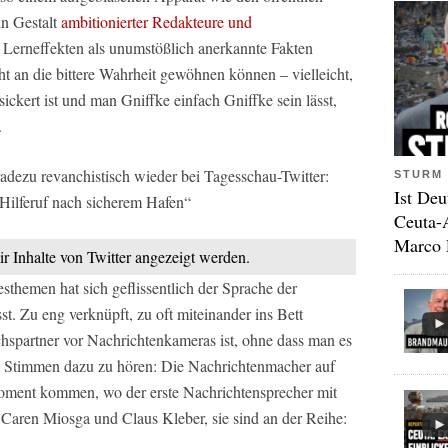
n Gestalt
ambitionierter Redakteure und
 Lerneffekten als unumstößlich anerkannte Fakten
ht an die bittere Wahrheit gewöhnen können – vielleicht,
ickert ist und man Gniffke einfach Gniffke sein lässt,
.
adezu revanchistisch wieder bei Tagesschau-Twitter:
STURM 
Ist Deu
Hilferuf nach sicherem Hafen“
Ceuta-
Marco 
ir Inhalte von Twitter angezeigt werden.
sthemen hat sich geflissentlich der Sprache der
t. Zu eng verknüpft, zu oft miteinander ins Bett
chspartner vor Nachrichtenkameras ist, ohne dass man es
sche Stimmen dazu zu hören: Die Nachrichtenmacher auf
Moment kommen, wo der erste Nachrichtensprecher mit
t. Caren Miosga und Claus Kleber, sie sind an der Reihe: