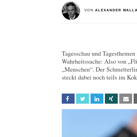
VON
ALEXANDER WALL
Tagesschau und Tagesthemen i
Wahrheitssuche: Also von „Fl
„Menschen“. Der Schmetterlin
steckt dabei noch teils im Kok
Facebook
Twitter
Linkedin
Xing
Em