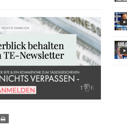
ail
Print