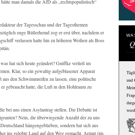
e hätte man damals die AfD als „rechtspopulistisch“
edakteur der Tagesschau und der Tagesthemen
 anzüglich enge Büßerhemd zog er erst über, nachdem er
WA
agschiff verlassen hatte hin zu höheren Weihen als Boss
Q
itän.
 was hat sich heute geändert? Gniffke verließ im
men. Klar, so ein gewaltig aufgeblasener Apparat
Tägl
t aus den Schwimmreifen zu lassen, eine politische
und 
 er gebraucht hatte, die Luft in den Hohlraum zu
Mein
Frage
darg
e bei uns einen Asylantrag stellen. Die Debatte ist
werd
Migranten? Nein, die überwiegende Anzahl der zu uns
 Deutschland hängengeblieben, sondern hat sich aus
her ins gelobte Land auf den Weg gemacht. Armut (im