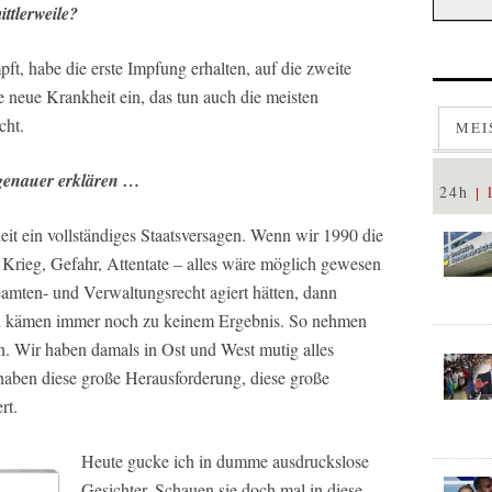
ttlerweile?
pft, habe die erste Impfung erhalten, auf die zweite
ese neue Krankheit ein, das tun auch die meisten
cht.
MEI
 genauer erklären …
24h
it ein vollständiges Staatsversagen. Wenn wir 1990 die
 Krieg, Gefahr, Attentate – alles wäre möglich gewesen
mten- und Verwaltungsrecht agiert hätten, dann
nd kämen immer noch zu keinem Ergebnis. So nehmen
n. Wir haben damals in Ost und West mutig alles
haben diese große Herausforderung, diese große
rt.
Heute gucke ich in dumme ausdruckslose
Gesichter. Schauen sie doch mal in diese