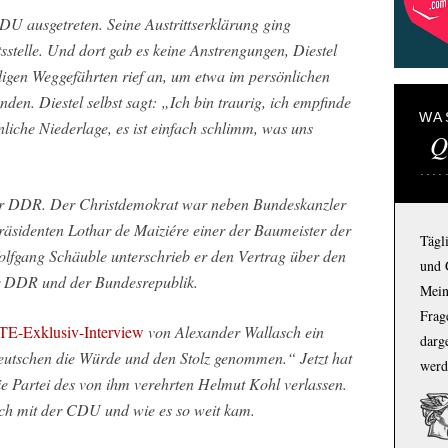
CDU ausgetreten. Seine Austrittserklärung ging
sstelle. Und dort gab es keine Anstrengungen, Diestel
gen Weggefährten rief an, um etwa im persönlichen
den. Diestel selbst sagt: „Ich bin traurig, ich empfinde
WA
nliche Niederlage, es ist einfach schlimm, was uns
Q
 der DDR. Der Christdemokrat war neben Bundeskanzler
sidenten Lothar de Maiziére einer der Baumeister der
Tägl
fgang Schäuble unterschrieb er den Vertrag über den
und 
r DDR und der Bundesrepublik.
Mein
Frage
TE-Exklusiv-Interview
von Alexander Wallasch ein
darg
eutschen die Würde und den Stolz genommen.“ Jetzt hat
werd
ie Partei des von ihm verehrten Helmut Kohl verlassen.
uch mit der CDU und wie es so weit kam.