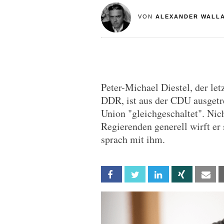
VON
ALEXANDER WALL
Peter-Michael Diestel, der le
DDR, ist aus der CDU ausgetre
Union "gleichgeschaltet". Nich
Regierenden generell wirft er
sprach mit ihm.
Facebook
Twitter
Linkedin
Xing
Em