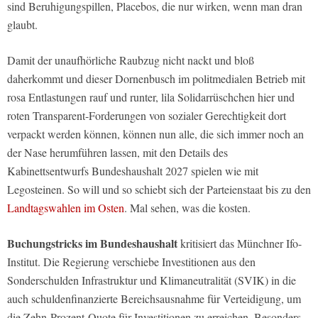
sind Beruhigungspillen, Placebos, die nur wirken, wenn man dran
glaubt.
Damit der unaufhörliche Raubzug nicht nackt und bloß
daherkommt und dieser Dornenbusch im politmedialen Betrieb mit
rosa Entlastungen rauf und runter, lila Solidarrüschchen hier und
roten Transparent-Forderungen von sozialer Gerechtigkeit dort
verpackt werden können, können nun alle, die sich immer noch an
der Nase herumführen lassen, mit den Details des
Kabinettsentwurfs Bundeshaushalt 2027 spielen wie mit
Legosteinen. So will und so schiebt sich der Parteienstaat bis zu den
Landtagswahlen im Osten
. Mal sehen, was die kosten.
Buchungstricks im Bundeshaushalt
kritisiert das Münchner Ifo-
Institut. Die Regierung verschiebe Investitionen aus den
Sonderschulden Infrastruktur und Klimaneutralität (SVIK) in die
auch schuldenfinanzierte Bereichsausnahme für Verteidigung, um
die Zehn-Prozent-Quote für Investitionen zu erreichen. Besonders