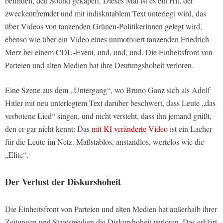
befinden, den Sound gekapert. Dieses Mal ist es ein Hit, der
zweckentfremdet und mit indiskutablem Text unterlegt wird, das
über Videos von tanzenden Grünen-Politikerinnen gelegt wird,
ebenso wie über ein Video eines unmotiviert tanzenden Friedrich
Merz bei einem CDU-Event, und, und, und. Die Einheitsfront von
Parteien und alten Medien hat ihre Deutungshoheit verloren.
Eine Szene aus dem „Untergang“, wo Bruno Ganz sich als Adolf
Hitler mit neu unterlegtem Text darüber beschwert, dass Leute „das
verbotene Lied“ singen, und nicht versteht, dass ihn jemand grüßt,
den er gar nicht kennt: Das
mit KI veränderte Video
ist ein Lacher
für die Leute im Netz. Maßstablos, anstandlos, wertelos wie die
„Elite“.
Der Verlust der Diskurshoheit
Die Einheitsfront von Parteien und alten Medien hat außerhalb ihrer
Zeitungen und Staatsmedien die Diskurshoheit verloren. Das erklärt