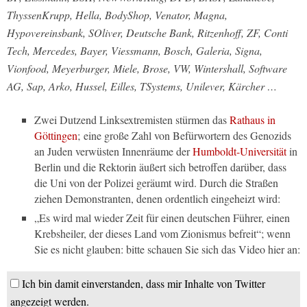
ThyssenKrupp, Hella, BodyShop, Venator, Magna,
Hypovereinsbank, SOliver, Deutsche Bank, Ritzenhoff, ZF, Conti
Tech, Mercedes, Bayer, Viessmann, Bosch, Galeria, Signa,
Vionfood, Meyerburger, Miele, Brose, VW, Wintershall, Software
AG, Sap, Arko, Hussel, Eilles, TSystems, Unilever, Kärcher …
Zwei Dutzend Linksextremisten stürmen das
Rathaus in
Göttingen
; eine große Zahl von Befürwortern des Genozids
an Juden verwüsten Innenräume der
Humboldt-Universität
in
Berlin und die Rektorin äußert sich betroffen darüber, dass
die Uni von der Polizei geräumt wird. Durch die Straßen
ziehen Demonstranten, denen ordentlich eingeheizt wird:
„Es wird mal wieder Zeit für einen deutschen Führer, einen
Krebsheiler, der dieses Land vom Zionismus befreit“
; wenn
Sie es nicht glauben: bitte schauen Sie sich das Video hier an:
Ich bin damit einverstanden, dass mir Inhalte von Twitter
angezeigt werden.