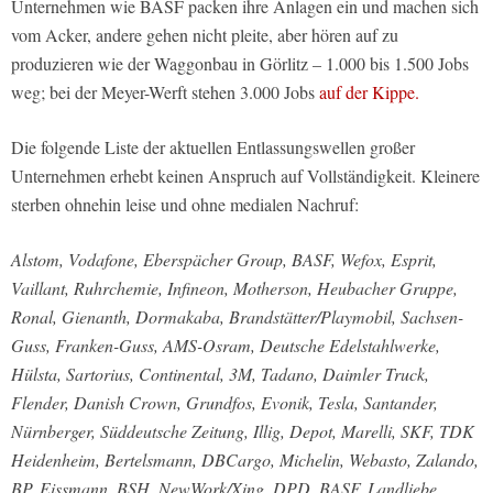
Unternehmen wie BASF packen ihre Anlagen ein und machen sich
vom Acker, andere gehen nicht pleite, aber hören auf zu
produzieren wie der Waggonbau in Görlitz – 1.000 bis 1.500 Jobs
weg; bei der Meyer-Werft stehen 3.000 Jobs
auf der Kippe.
Die folgende Liste der aktuellen Entlassungswellen großer
Unternehmen erhebt keinen Anspruch auf Vollständigkeit. Kleinere
sterben ohnehin leise und ohne medialen Nachruf:
Alstom, Vodafone, Eberspächer Group, BASF, Wefox, Esprit,
Vaillant, Ruhrchemie, Infineon, Motherson, Heubacher Gruppe,
Ronal, Gienanth, Dormakaba, Brandstätter/Playmobil, Sachsen-
Guss, Franken-Guss, AMS-Osram, Deutsche Edelstahlwerke,
Hülsta, Sartorius, Continental, 3M, Tadano, Daimler Truck,
Flender, Danish Crown, Grundfos, Evonik, Tesla, Santander,
Nürnberger, Süddeutsche Zeitung, Illig, Depot, Marelli, SKF, TDK
Heidenheim, Bertelsmann, DBCargo, Michelin, Webasto, Zalando,
BP, Eissmann, BSH, NewWork/Xing, DPD, BASF, Landliebe,