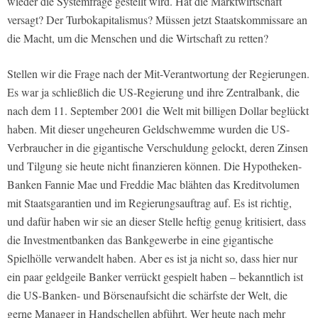
wieder die Systemfrage gestellt wird. Hat die Marktwirtschaft
versagt? Der Turbokapitalismus? Müssen jetzt Staatskommissare an
die Macht, um die Menschen und die Wirtschaft zu retten?
Stellen wir die Frage nach der Mit-Verantwortung der Regierungen.
Es war ja schließlich die US-Regierung und ihre Zentralbank, die
nach dem 11. September 2001 die Welt mit billigen Dollar beglückt
haben. Mit dieser ungeheuren Geldschwemme wurden die US-
Verbraucher in die gigantische Verschuldung gelockt, deren Zinsen
und Tilgung sie heute nicht finanzieren können. Die Hypotheken-
Banken Fannie Mae und Freddie Mac blähten das Kreditvolumen
mit Staatsgarantien und im Regierungsauftrag auf. Es ist richtig,
und dafür haben wir sie an dieser Stelle heftig genug kritisiert, dass
die Investmentbanken das Bankgewerbe in eine gigantische
Spielhölle verwandelt haben. Aber es ist ja nicht so, dass hier nur
ein paar geldgeile Banker verrückt gespielt haben – bekanntlich ist
die US-Banken- und Börsenaufsicht die schärfste der Welt, die
gerne Manager in Handschellen abführt. Wer heute nach mehr