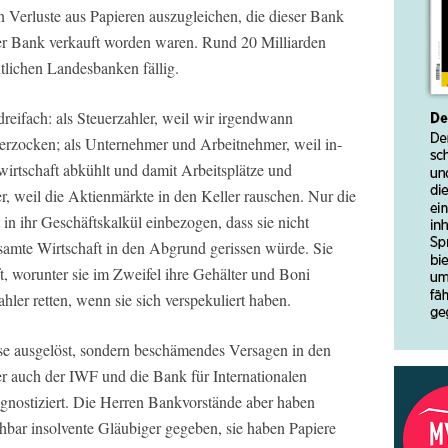
n Verluste aus Papieren auszugleichen, die dieser Bank
r Bank verkauft worden waren. Rund 20 Milliarden
tlichen Landesbanken fällig.
dreifach: als Steuerzahler, weil wir irgendwann
erzocken; als Unternehmer und Arbeitnehmer, weil in-
wirtschaft abkühlt und damit Arbeitsplätze und
r, weil die Aktienmärkte in den Keller rauschen. Nur die
t in ihr Geschäftskalkül einbezogen, dass sie nicht
samte Wirtschaft in den Abgrund gerissen würde. Sie
t, worunter sie im Zweifel ihre Gehälter und Boni
hler retten, wenn sie sich verspekuliert haben.
se ausgelöst, sondern beschämendes Versagen in den
r auch der IWF und die Bank für Internationalen
gnostiziert. Die Herren Bankvorstände aber haben
hbar insolvente Gläubiger gegeben, sie haben Papiere