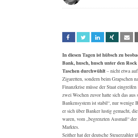
Facebook
Twitter
Linkedin
Xing
Em
In diesen Tagen ist hübsch zu beob
Bank, husch, husch unter den Rock 
Taschen durchwühlt
– nicht etwa au
Zigaretten, sondern beim Grapschen n
Finanzkrise müsse der Staat eingreifen
zwei Wochen zuvor hatte sich das aus
Bankensystem ist stabil“, nur wenige 
er sich über Banker lustig gemacht, di
waren, vom „begrenzten Ausmaß“ der Kr
Marktes.
Seither hat der deutsche Steuerzahler 