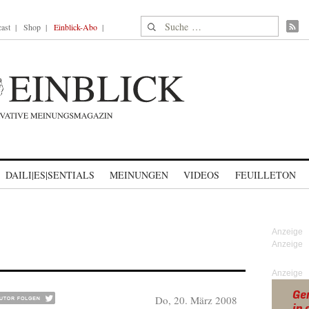
Suche nach:
ast
Shop
Einblick-Abo
DAILI|ES|SENTIALS
MEINUNGEN
VIDEOS
FEUILLETON
Anzeige
Do, 20. März 2008