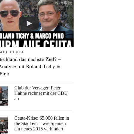
AUF CEUTA
tschland das nächste Ziel? –
Analyse mit Roland Tichy &
Pino
Club der Versager: Peter
Hahne rechnet mit der CDU
ab
Ceuta-Krise: 65.000 fallen in
die Stadt ein – wie Spanien
ein neues 2015 verhindert