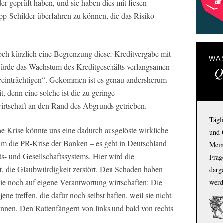
der geprüft haben, und sie haben dies mit fiesen
opp-Schilder überfahren zu können, die das Risiko
ch kürzlich eine Begrenzung dieser Kreditvergabe mit
WA
würde das Wachstum des Kreditgeschäfts verlangsamen
Q
beeinträchtigen“. Gekommen ist es genau andersherum –
t, denn eine solche ist die zu geringe
wirtschaft an den Rand des Abgrunds getrieben.
Tägl
he Krise könnte uns eine dadurch ausgelöste wirkliche
und 
 um die PR-Krise der Banken – es geht in Deutschland
Mein
ts- und Gesellschaftssystems. Hier wird die
Frage
, die Glaubwürdigkeit zerstört. Den Schaden haben
darg
ie noch auf eigene Verantwortung wirtschaften: Die
werd
 treffen, die dafür noch selbst haften, weil sie nicht
önnen. Den Rattenfängern von links und bald von rechts