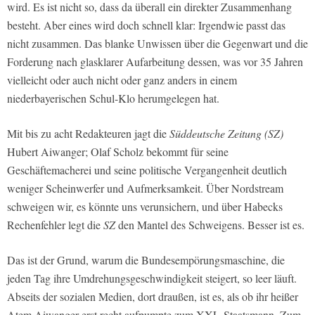
wird. Es ist nicht so, dass da überall ein direkter Zusammenhang
besteht. Aber eines wird doch schnell klar: Irgendwie passt das
nicht zusammen. Das blanke Unwissen über die Gegenwart und die
Forderung nach glasklarer Aufarbeitung dessen, was vor 35 Jahren
vielleicht oder auch nicht oder ganz anders in einem
niederbayerischen Schul-Klo herumgelegen hat.
Mit bis zu acht Redakteuren jagt die
Süddeutsche Zeitung (SZ)
Hubert Aiwanger; Olaf Scholz bekommt für seine
Geschäftemacherei und seine politische Vergangenheit deutlich
weniger Scheinwerfer und Aufmerksamkeit. Über Nordstream
schweigen wir, es könnte uns verunsichern, und über Habecks
Rechenfehler legt die
SZ
den Mantel des Schweigens. Besser ist es.
Das ist der Grund, warum die Bundesempörungsmaschine, die
jeden Tag ihre Umdrehungsgeschwindigkeit steigert, so leer läuft.
Abseits der sozialen Medien, dort draußen, ist es, als ob ihr heißer
Atem Aiwanger erst recht aufpumpte zum XXL-Staatsmann. Zum