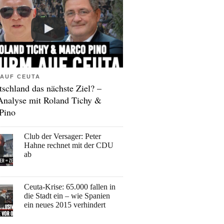
AUF CEUTA
tschland das nächste Ziel? –
Analyse mit Roland Tichy &
Pino
Club der Versager: Peter
Hahne rechnet mit der CDU
ab
Ceuta-Krise: 65.000 fallen in
die Stadt ein – wie Spanien
ein neues 2015 verhindert