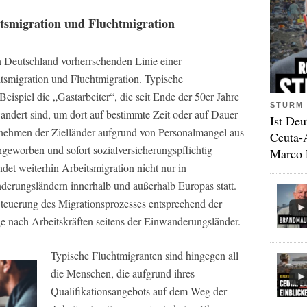
itsmigration und Fluchtmigration
n Deutschland vorherrschenden Linie einer
smigration und Fluchtmigration. Typische
ispiel die „Gastarbeiter“, die seit Ende der 50er Jahre
STURM 
ndert sind, um dort auf bestimmte Zeit oder auf Dauer
Ist Deu
rnehmen der Zielländer aufgrund von Personalmangel aus
Ceuta-
geworben und sofort sozialversicherungspflichtig
Marco 
det weiterhin Arbeitsmigration nicht nur in
derungsländern innerhalb und außerhalb Europas statt.
 Steuerung des Migrationsprozesses entsprechend der
ge nach Arbeitskräften seitens der Einwanderungsländer.
Typische Fluchtmigranten sind hingegen all
die Menschen, die aufgrund ihres
Qualifikationsangebots auf dem Weg der