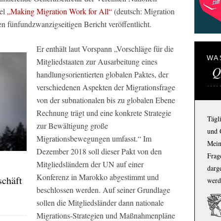
tel
„Making Migration Work for All“
(deutsch: Migration
n fünfundzwanzigseitigen Bericht veröffentlicht.
Er enthält laut Vorspann „Vorschläge für die
WA
Mitgliedstaaten zur Ausarbeitung eines
Q
handlungsorientierten globalen Paktes, der
verschiedenen Aspekten der Migrationsfrage
von der subnationalen bis zu globalen Ebene
Rechnung trägt und eine konkrete Strategie
Tägl
zur Bewältigung große
und 
Migrationsbewegungen umfasst.“ Im
Mein
Dezember 2018 soll dieser Pakt von den
Frage
Mitgliedsländern der UN auf einer
darg
Konferenz in Marokko abgestimmt und
schäft
werd
beschlossen werden. Auf seiner Grundlage
sollen die Mitgliedsländer dann nationale
Migrations-Strategien und Maßnahmenpläne