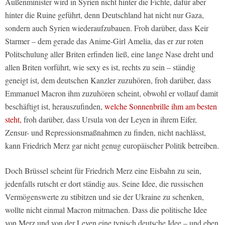
Außenminister wird in Syrien nicht hinter die Fichte, dafür aber
hinter die Ruine geführt, denn Deutschland hat nicht nur Gaza,
sondern auch Syrien wiederaufzubauen. Froh darüber, dass Keir
Starmer – dem gerade das Anime-Girl Amelia, das er zur roten
Politschulung aller Briten erfinden ließ, eine lange Nase dreht und
allen Briten vorführt, wie sexy es ist, rechts zu sein – ständig
geneigt ist, dem deutschen Kanzler zuzuhören, froh darüber, dass
Emmanuel Macron ihm zuzuhören scheint, obwohl er vollauf damit
beschäftigt ist, herauszufinden,
welche Sonnenbrille ihm am besten
steht,
froh darüber, dass Ursula von der Leyen in ihrem Eifer,
Zensur- und Repressionsmaßnahmen zu finden, nicht nachlässt,
kann Friedrich Merz gar nicht genug europäischer Politik betreiben.
Doch Brüssel scheint für Friedrich Merz eine Eisbahn zu sein,
jedenfalls rutscht er dort ständig aus. Seine Idee, die russischen
Vermögenswerte zu stibitzen und sie der Ukraine zu schenken,
wollte nicht einmal Macron mitmachen. Dass die politische Idee
von Merz und von der Leyen eine typisch deutsche Idee – und eben