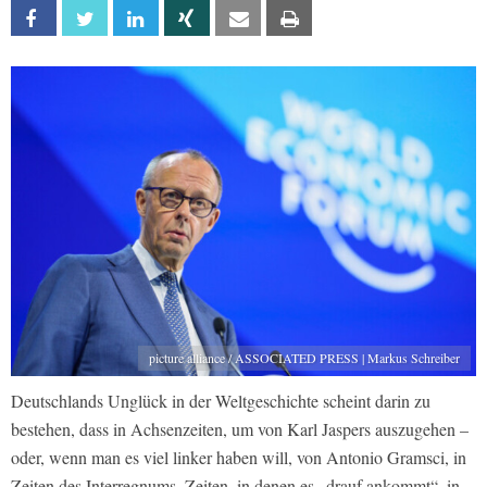
Facebook
Twitter
Linkedin
Xing
Email
Print
picture alliance / ASSOCIATED PRESS | Markus Schreiber
Deutschlands Unglück in der Weltgeschichte scheint darin zu
bestehen, dass in Achsenzeiten, um von Karl Jaspers auszugehen –
oder, wenn man es viel linker haben will, von Antonio Gramsci, in
Zeiten des Interregnums, Zeiten, in denen es „drauf ankommt“, in