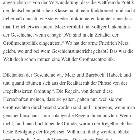
angetrieben ist von der Verwunderung, dass die weltfremde Politik
der deutschen politischen Klasse nicht mehr funktioniert, und sucht
fieberhaft danach, wie sie wieder funktionieren könnte, ohne dass
man freilich etwas ändert. Merz verblüfft mit völliger Unkenntnis
der Geschichte, wenn er sagt: „Wir sind in ein Zeitalter der
Großmachtpolitik eingetreten.“ Wo hat der arme Friedrich Merz
gelebt, wo und bei wem Geschichtsunterricht gehabt? Das war die
Welt doch schon immer, eine Welt der Großmachtpolitik.
Dilettanten der Geschichte wie Merz und Baerbock, Habeck und
tutti quanti träumen sich aus der Realität mit der Phrase von der
„regelbasierten Ordnung“. Die Regeln, von denen diese
Herrschaften meinen, dass sie galten, galten nur, weil sie von
Großmächten durchgesetzt worden sind und – übrigens, wenn man
genauer hinschaut – nur solange die Regeln ihnen nutzten. Wenn
nicht, fand man hochtönende Gründe, warum der Regelbruch die
beste Befolgung der Regeln sei. Will man fündig werden, blicke
man nur in die Amtszeit Obamas. „Diese neue Welt der