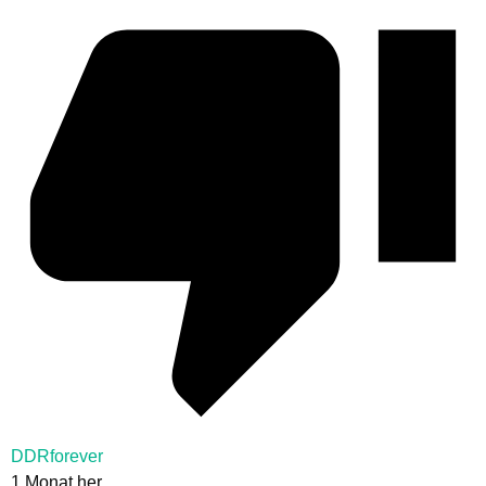
DDRforever
1 Monat her