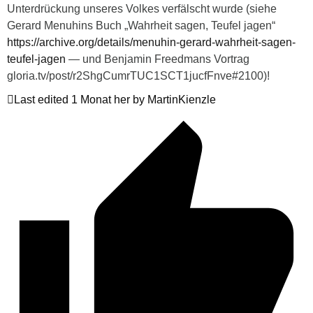
Unterdrückung unseres Volkes verfälscht wurde (siehe
Gerard Menuhins Buch „Wahrheit sagen, Teufel jagen“
https://archive.org/details/menuhin-gerard-wahrheit-sagen-
teufel-jagen
— und Benjamin Freedmans Vortrag
gloria.tv/post/r2ShgCumrTUC1SCT1jucfFnve#2100)!
Last edited 1 Monat her by MartinKienzle