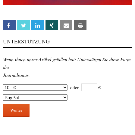
Facebook
Twitter
Linkedin
Xing
Email
Print
UNTERSTÜTZUNG
Wenn Ihnen unser Artikel gefallen hat: Unterstützen Sie diese Form
des
Journalismus.
oder
€
Weiter