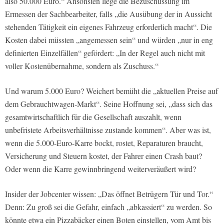
also 50.000 Euro.“ Ansonsten liege die Bezuschussung im
Ermessen der Sachbearbeiter, falls „die Ausübung der in Aussicht
stehenden Tätigkeit ein eigenes Fahrzeug erforderlich macht“. Die
Kosten dabei müssten „angemessen sein“ und würden „nur in eng
definierten Einzelfällen“ gefördert: „In der Regel auch nicht mit
voller Kostenübernahme, sondern als Zuschuss.“
Und warum 5.000 Euro? Weichert bemüht die „aktuellen Preise auf
dem Gebrauchtwagen-Markt“. Seine Hoffnung sei, „dass sich das
gesamtwirtschaftlich für die Gesellschaft auszahlt, wenn
unbefristete Arbeitsverhältnisse zustande kommen“. Aber was ist,
wenn die 5.000-Euro-Karre bockt, rostet, Reparaturen braucht,
Versicherung und Steuern kostet, der Fahrer einen Crash baut?
Oder wenn die Karre gewinnbringend weiterveräußert wird?
Insider der Jobcenter wissen: „Das öffnet Betrügern Tür und Tor.“
Denn: Zu groß sei die Gefahr, einfach „abkassiert“ zu werden. So
könnte etwa ein Pizzabäcker einen Boten einstellen, vom Amt bis