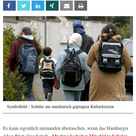
Facebook
Twitter
Linkedin
Xing
Email
Print
IMAGO
Symbolbild - Schüler aus muslimisch geprägten Kulturkreisen
Es kann eigentlich niemanden überraschen, wenn das Hamburger
Abendblatt aktuell titelt:
„Muslime bedrohen Mitschüler: Schulen