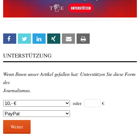
Facebook
Twitter
Linkedin
Xing
Email
Print
UNTERSTÜTZUNG
Wenn Ihnen unser Artikel gefallen hat: Unterstützen Sie diese Form
des
Journalismus.
oder
€
Weiter