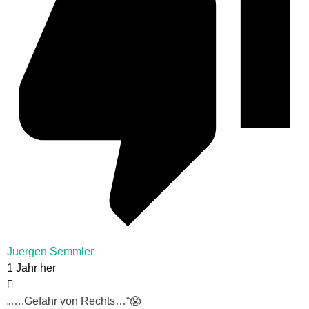
Juergen Semmler
1 Jahr her
„….Gefahr von Rechts…“😱