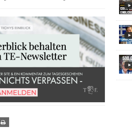
ail
Print