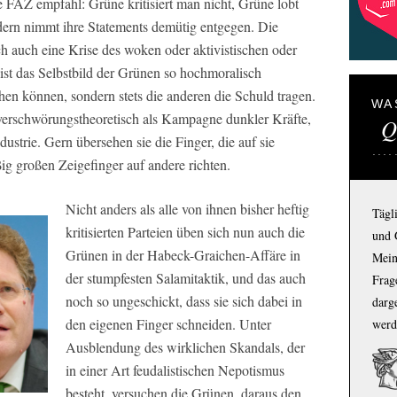
e FAZ empfahl: Grüne kritisiert man nicht, Grüne lobt
dern nimmt ihre Statements demütig entgegen. Die
lich auch eine Krise des woken oder aktivistischen oder
ist das Selbstbild der Grünen so hochmoralisch
ehen können, sondern stets die anderen die Schuld tragen.
WA
 verschwörungstheoretisch als Kampagne dunkler Kräfte,
Q
ustrie. Gern übersehen sie die Finger, die auf sie
ig großen Zeigefinger auf andere richten.
Nicht anders als alle von ihnen bisher heftig
Tägl
kritisierten Parteien üben sich nun auch die
und 
Grünen in der Habeck-Graichen-Affäre in
Mein
der stumpfesten Salamitaktik, und das auch
Frage
noch so ungeschickt, dass sie sich dabei in
darg
den eigenen Finger schneiden. Unter
werd
Ausblendung des wirklichen Skandals, der
in einer Art feudalistischen Nepotismus
besteht, versuchen die Grünen, daraus den