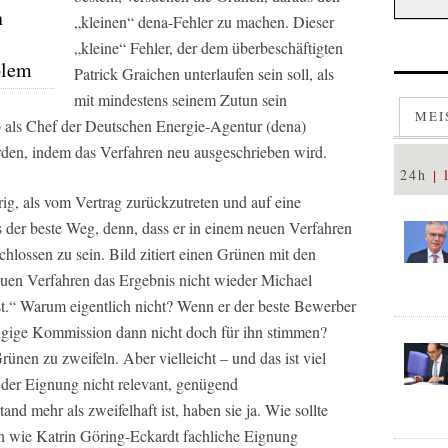
n
„kleinen“ dena-Fehler zu machen. Dieser
„kleine“ Fehler, der dem überbeschäftigten
blem
Patrick Graichen unterlaufen sein soll, als
mit mindestens seinem Zutun sein
MEI
b als Chef der Deutschen Energie-Agentur (dena)
rden, indem das Verfahren neu ausgeschrieben wird.
24h
ig, als vom Vertrag zurückzutreten und auf eine
s der beste Weg, denn, dass er in einem neuen Verfahren
chlossen zu sein. Bild zitiert einen Grünen mit den
neuen Verfahren das Ergebnis nicht wieder Michael
ist.“ Warum eigentlich nicht? Wenn er der beste Bewerber
ängige Kommission dann nicht doch für ihn stimmen?
ünen zu zweifeln. Aber vielleicht – und das ist viel
e der Eignung nicht relevant, genügend
d mehr als zweifelhaft ist, haben sie ja. Wie sollte
n wie Katrin Göring-Eckardt fachliche Eignung