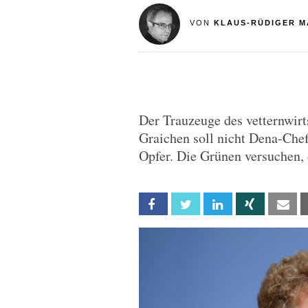
VON
KLAUS-RÜDIGER M
Der Trauzeuge des vetternwirt
Graichen soll nicht Dena-Chef
Opfer. Die Grünen versuchen,
Facebook
Twitter
Linkedin
Xing
Em