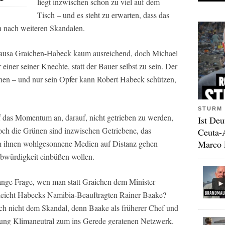
liegt inzwischen schon zu viel auf dem
Tisch – und es steht zu erwarten, dass das
rn nach weiteren Skandalen.
Causa Graichen-Habeck kaum ausreichend, doch Michael
 einer seiner Knechte, statt der Bauer selbst zu sein. Der
ichen – und nur sein Opfer kann Robert Habeck schützen,
STURM 
das Momentum an, darauf, nicht getrieben zu werden,
Ist Deu
ch die Grünen sind inzwischen Getriebene, das
Ceuta-
Marco 
h ihnen wohlgesonnene Medien auf Distanz gehen
aubwürdigkeit einbüßen wollen.
bange Frage, wen man statt Graichen dem Minister
lleicht Habecks Namibia-Beauftragten Rainer Baake?
ch nicht dem Skandal, denn Baake als früherer Chef und
ftung Klimaneutral zum ins Gerede geratenen Netzwerk.