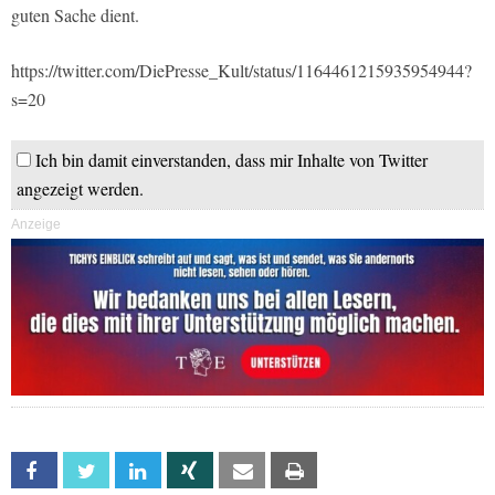
guten Sache dient.
https://twitter.com/DiePresse_Kult/status/1164461215935954944?
s=20
Ich bin damit einverstanden, dass mir Inhalte von Twitter
angezeigt werden.
Anzeige
Facebook
Twitter
Linkedin
Xing
Email
Print