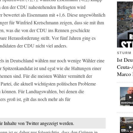
von den der CDU nahestehenden Befragten wird
er bewertet als Eisenmann mit +1,6. Diese ungewöhnlich
ger für Winfried Kretschmann zeigen, dass sie mit ihm
nen, was die von der CDU ins Rennen geschickte
re Herausforderung stellt. Vor fünf Jahren ging es
didaten der CDU nicht viel anders.
STURM 
Ist Deu
els in Deutschland wählen nur noch wenige Wähler eine
Ceuta-
wer Spitzenkandidat ist und egal wie die Haltungen einer
Marco 
Themen sind. Für die meisten Wähler vermittelt der
Partei, die aktuell wichtigsten politischen Probleme
u können. Für Landtagswahlen, bei denen die
s groß ist, gilt das noch mehr als für
ir Inhalte von Twitter angezeigt werden.
 ist es daher nur folgerichtig, dass den Grünen in