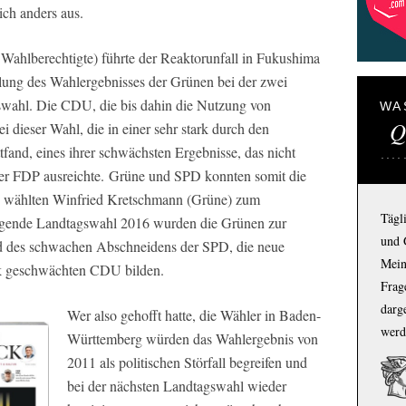
ich anders aus.
Wahlberechtigte) führte der Reaktorunfall in Fukushima
ung des Wahlergebnisses der Grünen bei der zwei
swahl. Die CDU, die bis dahin die Nutzung von
WA
Q
ei dieser Wahl, die in einer sehr stark durch den
fand, eines ihrer schwächsten Ergebnisse, das nicht
er FDP ausreichte.
Grüne und SPD konnten somit die
d wählten Winfried Kretschmann (Grüne) zum
Tägl
lgende Landtagswahl 2016 wurden die Grünen zur
und 
und des schwachen Abschneidens der SPD, die neue
Mein
ark geschwächten CDU bilden.
Frage
darg
Wer also gehofft hatte, die Wähler in Baden-
werd
Württemberg würden das Wahlergebnis von
2011 als politischen Störfall begreifen und
bei der nächsten Landtagswahl wieder