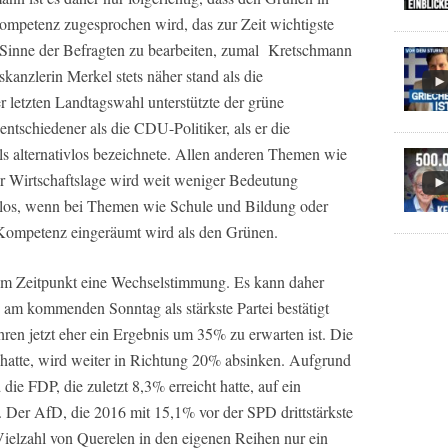
mpetenz zugesprochen wird, das zur Zeit wichtigste
Sinne der Befragten zu bearbeiten, zumal
Kretschmann
kanzlerin Merkel stets näher stand als die
 letzten Landtagswahl unterstützte der grüne
ntschiedener als die CDU-Politiker, als er die
ls alternativlos bezeichnete. Allen anderen Themen wie
 Wirtschaftslage wird weit weniger Bedeutung
slos, wenn bei Themen wie Schule und Bildung oder
Kompetenz eingeräumt wird als den Grünen.
em Zeitpunkt eine Wechselstimmung. Es kann daher
 am kommenden Sonntag als stärkste Partei bestätigt
ren jetzt eher ein Ergebnis um 35% zu erwarten ist. Die
hatte, wird weiter in Richtung 20% absinken. Aufgrund
ie FDP, die zuletzt 8,3% erreicht hatte, auf ein
. Der AfD, die 2016 mit 15,1% vor der SPD drittstärkste
Vielzahl von Querelen in den eigenen Reihen nur ein