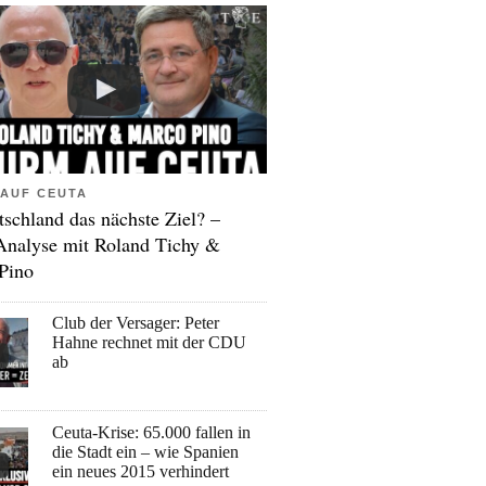
AUF CEUTA
tschland das nächste Ziel? –
Analyse mit Roland Tichy &
Pino
Club der Versager: Peter
Hahne rechnet mit der CDU
ab
Ceuta-Krise: 65.000 fallen in
die Stadt ein – wie Spanien
ein neues 2015 verhindert