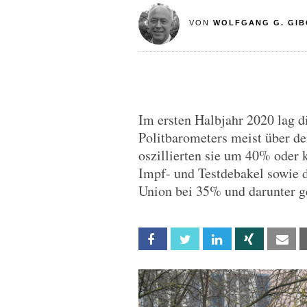
VON
WOLFGANG G. GIB
Im ersten Halbjahr 2020 lag d
Politbarometers meist über d
oszillierten sie um 40% oder 
Impf- und Testdebakel sowie
Union bei 35% und darunter g
Facebook
Twitter
Linkedin
Xing
Em