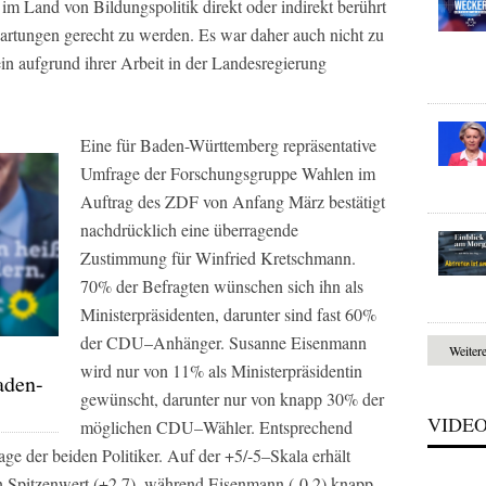
 im Land von Bildungspolitik direkt oder indirekt berührt
wartungen gerecht zu werden. Es war daher auch nicht zu
in aufgrund ihrer Arbeit in der Landesregierung
Eine für Baden-Württemberg repräsentative
Umfrage der Forschungsgruppe Wahlen im
Auftrag des
ZDF
von Anfang März bestätigt
nachdrücklich eine überragende
Zustimmung für Winfried Kretschmann.
70% der Befragten wünschen sich ihn als
Ministerpräsidenten, darunter sind fast 60%
der CDU–Anhänger. Susanne Eisenmann
Weiter
wird nur von 11% als Ministerpräsidentin
aden-
gewünscht, darunter nur von knapp 30% der
VIDE
möglichen CDU–Wähler. Entsprechend
ge der beiden Politiker. Auf der +5/-5–Skala erhält
n Spitzenwert (+2,7), während Eisenmann (-0,2) knapp