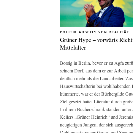
POLITIK ABSEITS VON REALITÄT
Grüner Hype – vorwärts Rich
Mittelalter
Borsig in Berlin, bevor er zu Agfa zurü
seinem Dorf, aus dem er zur Arbeit pen
deutlich mehr als die Landarbeiter. Z
Hauswirtschafterin bei wohlhabenden L
kümmerte, war er der Büchergilde Gute
Ziel gesetzt hatte, Literatur durch gr
In ihrem Bücherschrank standen unte
Kellers „Grüner Heinrich“ und Jeremia
neugierigen Jungen, der sich ausgerec
Duldungsstarre aus Grusel und Spannu