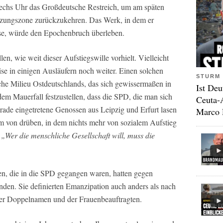
 sechs Uhr das Großdeutsche Restreich, um am späten
tzungszone zurückzukehren. Das Werk, in dem er
eise, würde den Epochenbruch überleben.
llen, wie weit dieser Aufstiegswille vorhielt. Vielleicht
ise in einigen Ausläufern noch weiter. Einen solchen
STURM 
sche Milieu Ostdeutschlands, das sich gewissermaßen in
Ist Deu
em Mauerfall festzustellen, dass die SPD, die man sich
Ceuta-
 Gerade eingetretene Genossen aus Leipzig und Erfurt lasen
Marco 
m von drüben, in dem nichts mehr von sozialem Aufstieg
:
„Wer die menschliche Gesellschaft will, muss die
en, die in die SPD gegangen waren, hatten gegen
nden. Sie definierten Emanzipation auch anders als nach
er Doppelnamen und der Frauenbeauftragten.