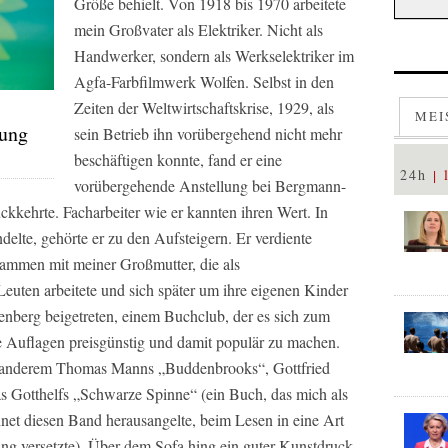
Größe behielt. Von 1918 bis 1970 arbeitete
mein Großvater als Elektriker. Nicht als
Handwerker, sondern als Werkselektriker im
Agfa-Farbfilmwerk Wolfen. Selbst in den
Zeiten der Weltwirtschaftskrise, 1929, als
MEI
tung
sein Betrieb ihn vorübergehend nicht mehr
beschäftigen konnte, fand er eine
24h
vorübergehende Anstellung bei Bergmann-
ckkehrte. Facharbeiter wie er kannten ihren Wert. In
delte, gehörte er zu den Aufsteigern. Er verdiente
usammen mit meiner Großmutter, die als
euten arbeitete und sich später um ihre eigenen Kinder
nberg beigetreten, einem Buchclub, der es sich zum
oße Auflagen preisgünstig und damit populär zu machen.
r anderem Thomas Manns „Buddenbrooks“, Gottfried
s Gotthelfs „Schwarze Spinne“ (ein Buch, das mich als
hnet diesen Band herausangelte, beim Lesen in eine Art
ng versetzte). Über dem Sofa hing ein guter Kunstdruck