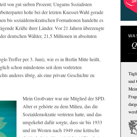
eil von gut sieben Prozent; Ungarns Sozialisten
rbeiterpartei holte bei der letzten Knesset-Wahl gerade
schen bis sozialdemokratischen Formationen handelte es
rägende Kräfte ihrer Länder. Vor 21 Jahren überzeugte
der deutschen Wähler, 21,5 Millionen in absoluten
WA
Q
-Treffer per 3. Juni), wie es in Berlin Mitte heißt,
glich schon mindestens seit dem vorletzten
Tägl
hts anderes übrig, als eine private Geschichte zu
und 
Mein
Frage
Mein Großvater war nie Mitglied der SPD.
darg
Aber er gehörte zu dem Milieu, das die
werd
Sozialdemokratie vertreten hatte, und das
umgekehrt dafür sorgte, dass sie bis 1933
und im Westen nach 1949 eine kritische