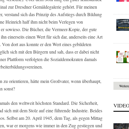
ginal zur Dresdner Gemäldegalerie gehört. Für meinen
, verstand sich das Prinzip des Aufstiegs durch Bildung
ne Heinrich half ihm nicht beim Verlegen von
 er sowieso. Die Bücher, die Vermeer-Kopie, der gute
ihn einerseits einen Wert für sich dar, anderseits eine Art
t. Von dort aus konnte er den Wert eines gebildeten
rglich sich mit den Bürgern und sah, dass er dabei nicht
einer Plattform verfolgten die Sozialdemokraten damals
beiterbildungsvereinen.
n zu orientieren, hätte mein Großvater, wenn überhaupt,
Weiter
n sonst?
amals den weltweit höchsten Standard. Die Sicherheit,
VIDE
nd sich mit dem Stolz auf eine führende Industrie. Beides
os. Selbst am 20. April 1945, dem Tag, als gegen Mittag
lten, war er morgens wie immer in den Zug gestiegen und