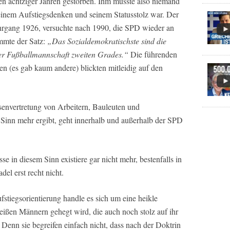
n achtziger Jahren gestorben. Ihm musste also niemand
seinem Aufstiegsdenken und seinem Statusstolz war. Der
Jahrgang 1926, versuchte nach 1990, die SPD wieder an
mmte der Satz:
„Das Sozialdemokratischste sind die
 der Fußballmannschaft zweiten Grades.“
Die führenden
(es gab kaum andere) blickten mitleidig auf den
envertretung von Arbeitern, Bauleuten und
Sinn mehr ergibt, geht innerhalb und außerhalb der SPD
se in diesem Sinn existiere gar nicht mehr, bestenfalls in
del erst recht nicht.
ufstiegsorientierung handle es sich um eine heikle
ißen Männern gehegt wird, die auch noch stolz auf ihr
 Denn sie begreifen einfach nicht, dass nach der Doktrin