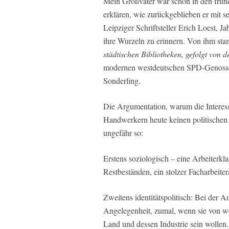
Mein Großvater war schon in den frühe
erklären, wie zurückgeblieben er mit 
Leipziger Schriftsteller Erich Loest, 
ihre Wurzeln zu erinnern. Von ihm sta
städtischen Bibliotheken, gefolgt von
modernen westdeutschen SPD-Genossen 
Sonderling.
Die Argumentation, warum die Interess
Handwerkern heute keinen politischen 
ungefähr so:
Erstens soziologisch – eine Arbeiterklas
Restbeständen, ein stolzer Facharbeitera
Zweitens identitätspolitisch: Bei der A
Angelegenheit, zumal, wenn sie von we
Land und dessen Industrie sein wollen.