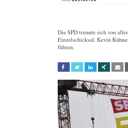
VON
GASTAUTOR
Die SPD trennte sich von alle
Einzelschicksal. Kevin Kühnert
führen.
Facebook
Twitter
Linkedin
Xing
Em