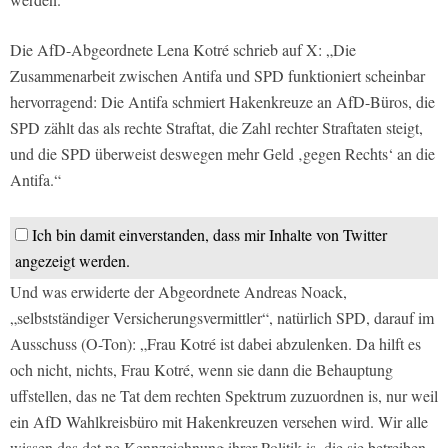
Die AfD-Abgeordnete Lena Kotré schrieb auf X: „Die
Zusammenarbeit zwischen Antifa und SPD funktioniert scheinbar
hervorragend: Die Antifa schmiert Hakenkreuze an AfD-Büros, die
SPD zählt das als rechte Straftat, die Zahl rechter Straftaten steigt,
und die SPD überweist deswegen mehr Geld ‚gegen Rechts‘ an die
Antifa.“
Ich bin damit einverstanden, dass mir Inhalte von Twitter
angezeigt werden.
Und was erwiderte der Abgeordnete Andreas Noack,
„selbstständiger Versicherungsvermittler“, natürlich SPD, darauf im
Ausschuss (O-Ton): „Frau Kotré ist dabei abzulenken. Da hilft es
och nicht, nichts, Frau Kotré, wenn sie dann die Behauptung
uffstellen, das ne Tat dem rechten Spektrum zuzuordnen is, nur weil
ein AfD Wahlkreisbüro mit Hakenkreuzen versehen wird. Wir alle
wissen das det ne Kennzeichnung ihrer Politik is, die sie betreiben,