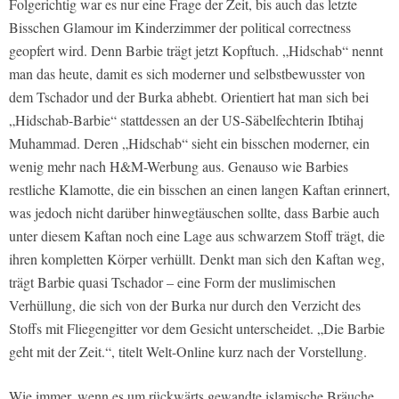
Folgerichtig war es nur eine Frage der Zeit, bis auch das letzte
Bisschen Glamour im Kinderzimmer der political correctness
geopfert wird. Denn Barbie trägt jetzt Kopftuch. „Hidschab“ nennt
man das heute, damit es sich moderner und selbstbewusster von
dem Tschador und der Burka abhebt. Orientiert hat man sich bei
„Hidschab-Barbie“ stattdessen an der US-Säbelfechterin Ibtihaj
Muhammad. Deren „Hidschab“ sieht ein bisschen moderner, ein
wenig mehr nach H&M-Werbung aus. Genauso wie Barbies
restliche Klamotte, die ein bisschen an einen langen Kaftan erinnert,
was jedoch nicht darüber hinwegtäuschen sollte, dass Barbie auch
unter diesem Kaftan noch eine Lage aus schwarzem Stoff trägt, die
ihren kompletten Körper verhüllt. Denkt man sich den Kaftan weg,
trägt Barbie quasi Tschador – eine Form der muslimischen
Verhüllung, die sich von der Burka nur durch den Verzicht des
Stoffs mit Fliegengitter vor dem Gesicht unterscheidet. „Die Barbie
geht mit der Zeit.“, titelt Welt-Online kurz nach der Vorstellung.
Wie immer, wenn es um rückwärts gewandte islamische Bräuche