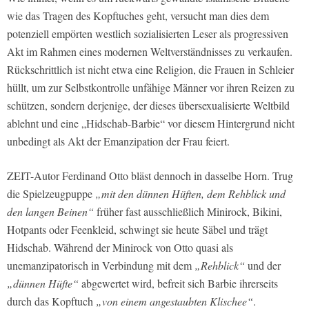
wie das Tragen des Kopftuches geht, versucht man dies dem
potenziell empörten westlich sozialisierten Leser als progressiven
Akt im Rahmen eines modernen Weltverständnisses zu verkaufen.
Rückschrittlich ist nicht etwa eine Religion, die Frauen in Schleier
hüllt, um zur Selbstkontrolle unfähige Männer vor ihren Reizen zu
schützen, sondern derjenige, der dieses übersexualisierte Weltbild
ablehnt und eine „Hidschab-Barbie“ vor diesem Hintergrund nicht
unbedingt als Akt der Emanzipation der Frau feiert.
ZEIT-Autor Ferdinand Otto bläst dennoch in dasselbe Horn. Trug
die Spielzeugpuppe
„mit den dünnen Hüften, dem Rehblick und
den langen Beinen“
früher fast ausschließlich Minirock, Bikini,
Hotpants oder Feenkleid, schwingt sie heute Säbel und trägt
Hidschab. Während der Minirock von Otto quasi als
unemanzipatorisch in Verbindung mit dem
„Rehblick“
und der
„dünnen Hüfte“
abgewertet wird, befreit sich Barbie ihrerseits
durch das Kopftuch
„von einem angestaubten Klischee“
.