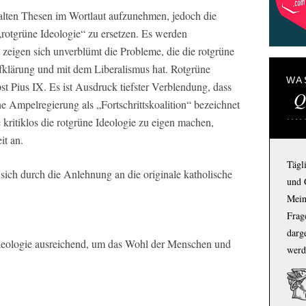
alten Thesen im Wortlaut aufzunehmen, jedoch die
rotgrüne Ideologie“ zu ersetzen. Es werden
t zeigen sich unverblümt die Probleme, die die rotgrüne
fklärung und mit dem Liberalismus hat. Rotgrüne
WA
pst Pius IX. Es ist Ausdruck tiefster Verblendung, dass
Q
he Ampelregierung als „Fortschrittskoalition“ bezeichnet
e kritiklos die rotgrüne Ideologie zu eigen machen,
it an.
Tägl
ich durch die Anlehnung an die originale katholische
und 
Mein
Frage
darg
Ideologie ausreichend, um das Wohl der Menschen und
werd