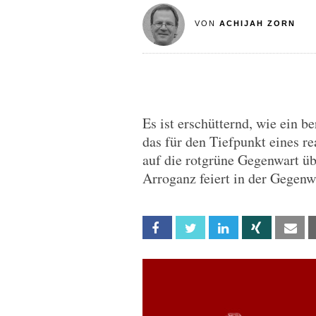
VON
ACHIJAH ZORN
Es ist erschütternd, wie ein b
das für den Tiefpunkt eines re
auf die rotgrüne Gegenwart ü
Arroganz feiert in der Gegenw
Facebook
Twitter
Linkedin
Xing
Em