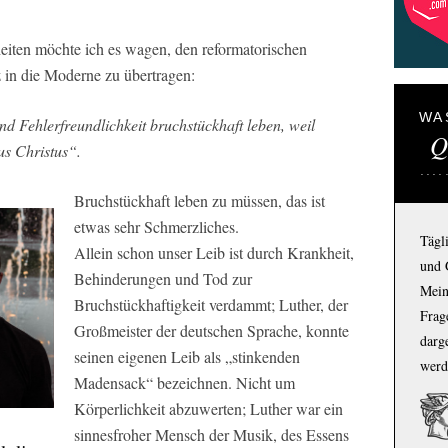
lheiten möchte ich es wagen, den reformatorischen
 in die Moderne zu übertragen:
WA
nd Fehlerfreundlichkeit bruchstückhaft leben, weil
Q
us Christus“.
Bruchstückhaft leben zu müssen, das ist
etwas sehr Schmerzliches.
Tägl
Allein schon unser Leib ist durch Krankheit,
und 
Behinderungen und Tod zur
Mein
Bruchstückhaftigkeit verdammt; Luther, der
Frage
Großmeister der deutschen Sprache, konnte
darg
seinen eigenen Leib als „stinkenden
werd
Madensack“ bezeichnen. Nicht um
Körperlichkeit abzuwerten; Luther war ein
sinnesfroher Mensch der Musik, des Essens