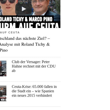
AUF CEUTA
tschland das nächste Ziel? –
Analyse mit Roland Tichy &
Pino
Club der Versager: Peter
Hahne rechnet mit der CDU
ab
Ceuta-Krise: 65.000 fallen in
die Stadt ein – wie Spanien
ein neues 2015 verhindert