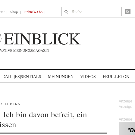
Suche nach:
ast
Shop
Einblick-Abo
DAILI|ES|SENTIALS
MEINUNGEN
VIDEOS
FEUILLETON
ES LEBENS
Ich bin davon befreit, ein
Anzeige
üssen