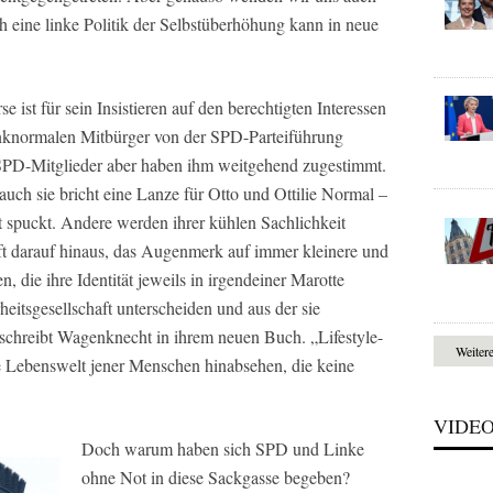
ch eine linke Politik der Selbstüberhöhung kann in neue
ist für sein Insistieren auf den berechtigten Interessen
inknormalen Mitbürger von der SPD-Parteiführung
 SPD-Mitglieder aber haben ihm weitgehend zugestimmt.
uch sie bricht eine Lanze für Otto und Ottilie Normal –
t spuckt. Andere werden ihrer kühlen Sachlichkeit
äuft darauf hinaus, das Augenmerk auf immer kleinere und
, die ihre Identität jeweils in irgendeiner Marotte
heitsgesellschaft unterscheiden und aus der sie
 schreibt Wagenknecht in ihrem neuen Buch. „Lifestyle-
Weiter
ie Lebenswelt jener Menschen hinabsehen, die keine
VIDE
Doch warum haben sich SPD und Linke
ohne Not in diese Sackgasse begeben?