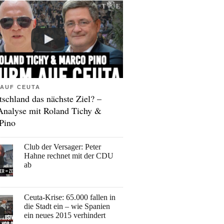
AUF CEUTA
tschland das nächste Ziel? –
Analyse mit Roland Tichy &
Pino
Club der Versager: Peter
Hahne rechnet mit der CDU
ab
Ceuta-Krise: 65.000 fallen in
die Stadt ein – wie Spanien
ein neues 2015 verhindert