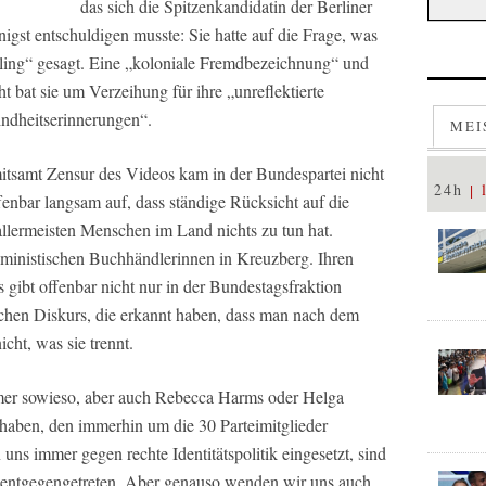
das sich die Spitzenkandidatin der Berliner
nigst entschuldigen musste: Sie hatte auf die Frage, was
ptling“ gesagt. Eine „koloniale Fremdbezeichnung“ und
ht bat sie um Verzeihung für ihre „unreflektierte
indheitserinnerungen“.
MEI
itsamt Zensur des Videos kam in der Bundespartei nicht
24h
fenbar langsam auf, dass ständige Rücksicht auf die
r allermeisten Menschen im Land nichts zu tun hat.
eministischen Buchhändlerinnen in Kreuzberg. Ihren
 gibt offenbar nicht nur in der Bundestagsfraktion
ischen Diskurs, die erkannt haben, dass man nach dem
cht, was sie trennt.
mer sowieso, aber auch Rebecca Harms oder Helga
 haben, den immerhin um die 30 Parteimitglieder
uns immer gegen rechte Identitätspolitik eingesetzt, sind
 entgegengetreten. Aber genauso wenden wir uns auch