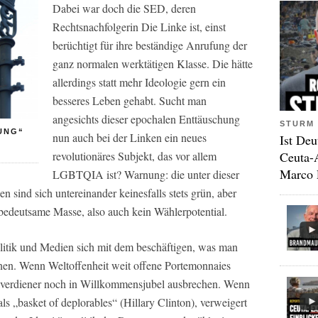
Dabei war doch die SED, deren
Rechtsnachfolgerin Die Linke ist, einst
berüchtigt für ihre beständige Anrufung der
ganz normalen werktätigen Klasse. Die hätte
allerdings statt mehr Ideologie gern ein
besseres Leben gehabt. Sucht man
angesichts dieser epochalen Enttäuschung
STURM 
UNG“
nun auch bei der Linken ein neues
Ist Deu
Ceuta-
revolutionäres Subjekt, das vor allem
Marco 
LGBTQIA ist? Warnung: die unter dieser
ind sich untereinander keinesfalls stets grün, aber
r bedeutsame Masse, also auch kein Wählerpotential.
olitik und Medien sich mit dem beschäftigen, was man
nen. Wenn Weltoffenheit weit offene Portemonnaies
lverdiener noch in Willkommensjubel ausbrechen. Wenn
als „basket of deplorables“ (Hillary Clinton), verweigert