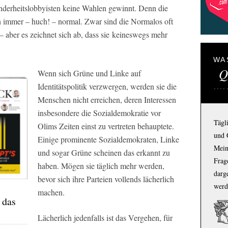
inderheitslobbyisten keine Wahlen gewinnt. Denn die
h immer – huch! – normal. Zwar sind die Normalos oft
– aber es zeichnet sich ab, dass sie
keineswegs mehr
WA
Q
Wenn sich Grüne und Linke auf
Identitätspolitik verzwergen, werden sie die
Menschen nicht erreichen, deren Interessen
insbesondere die Sozialdemokratie vor
Tägl
Olims Zeiten einst zu vertreten behauptete.
und 
Einige prominente Sozialdemokraten, Linke
Mein
und sogar Grüne scheinen das erkannt zu
Frage
haben. Mögen sie täglich mehr werden,
darg
bevor sich ihre Parteien vollends lächerlich
werd
machen.
 das
Lächerlich jedenfalls ist das Vergehen, für