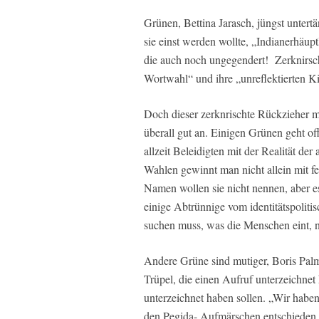
Grünen, Bettina Jarasch, jüngst untertä
sie einst werden wollte, „Indianerhäu
die auch noch ungegendert!
Zerknirsc
Wortwahl“ und ihre „unreflektierten K
Doch dieser zerknrischte Rückzieher m
überall gut an. Einigen Grünen geht of
allzeit Beleidigten mit der Realität de
Wahlen gewinnt man nicht allein mit f
Namen wollen sie nicht nennen, aber es
einige Abtrünnige vom identitätspolit
suchen muss, was die Menschen eint, ni
Andere Grüne sind mutiger, Boris Pal
Trüpel, die einen Aufruf unterzeichnet
unterzeichnet haben sollen. „Wir haben 
den Pegida- Aufmärschen entschieden