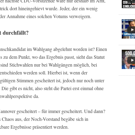
, der nächste CDU-Vorsitzende wäre nur deshalb im Amt,
trick dort hineingehievt wurde. Jeder, der ein wenig
h der Annahme eines solchen Votums verweigern.
 durchfällt?
unschkandidat im Wahlgang abgelehnt worden ist? Einen
s zu dem Punkt, wo das Ergebnis passt, sieht das Statut
) sind Stichwahlen nur bei Wahlgängen möglich, bei
tschieden werden soll. Hierbei ist, wenn der
ültigen Stimmen gescheitert ist, jedoch nur noch unter
Die gibt es nicht, also steht die Partei erst einmal ohne
hwahlperspektive da.
annover gescheitert – für immer gescheitert. Und dann?
s Chaos aus, der Noch-Vorstand begäbe sich in
kbare Ergebnisse präsentiert werden.