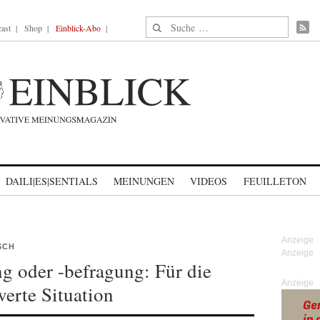
Suche nach:
ast
Shop
Einblick-Abo
DAILI|ES|SENTIALS
MEINUNGEN
VIDEOS
FEUILLETON
SCH
g oder -befragung: Für die
Anzeige
rte Situation