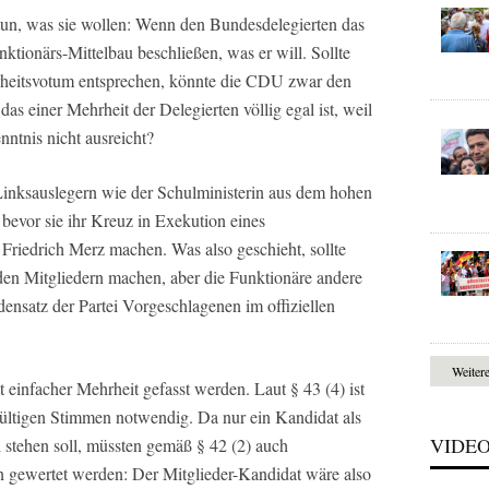
n, was sie wollen: Wenn den Bundesdelegierten das
ktionärs-Mittelbau beschließen, was er will. Sollte
rheitsvotum entsprechen, könnte die CDU zwar den
s einer Mehrheit der Delegierten völlig egal ist, weil
nntnis nicht ausreicht?
-Linksauslegern wie der Schulministerin aus dem hohen
 bevor sie ihr Kreuz in Exekution eines
Friedrich Merz machen. Was also geschieht, sollte
en Mitgliedern machen, aber die Funktionäre andere
nsatz der Partei Vorgeschlagenen im offiziellen
Weiter
 einfacher Mehrheit gefasst werden. Laut § 43 (4) ist
ültigen Stimmen notwendig. Da nur ein Kandidat als
VIDE
stehen soll, müssten gemäß § 42 (2) auch
n gewertet werden: Der Mitglieder-Kandidat wäre also