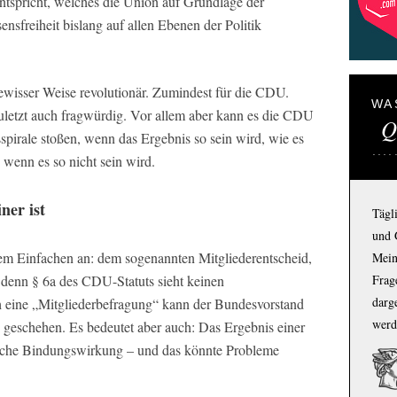
tspricht, welches die Union auf Grundlage der
sfreiheit bislang auf allen Ebenen der Politik
 gewisser Weise revolutionär. Zumindest für die CDU.
WA
uletzt auch fragwürdig. Vor allem aber kann es die CDU
Q
pirale stoßen, wenn das Ergebnis so sein wird, wie es
 wenn es so nicht sein wird.
ner ist
Tägl
und 
em Einfachen an: dem sogenannten Mitgliederentscheid,
Mein
Frage
n, denn § 6a des CDU-Statuts sieht keinen
darg
ch eine „Mitgliederbefragung“ kann der Bundesvorstand
werd
n geschehen. Es bedeutet aber auch: Das Ergebnis einer
tische Bindungswirkung – und das könnte Probleme