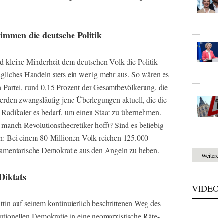
immen die deutsche Politik
d kleine Minderheit dem deutschen Volk die Politik –
ägliches Handeln stets ein wenig mehr aus. So wären es
n Partei, rund 0,15 Prozent der Gesamtbevölkerung, die
rden zwangsläufig jene Überlegungen aktuell, die die
er Radikaler es bedarf, um einen Staat zu übernehmen.
manch Revolutionstheoretiker hofft? Sind es beliebig
en: Bei einem 80-Millionen-Volk reichen 125.000
rlamentarische Demokratie aus den Angeln zu heben.
Weiter
Diktats
VIDE
ittin auf seinem kontinuierlich beschrittenen Weg des
utionellen Demokratie in eine neomarxistische Räte-