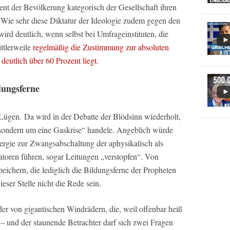
ent der Bevölkerung kategorisch der Gesellschaft ihren
 Wie sehr diese Diktatur der Ideologie zudem gegen den
wird deutlich, wenn selbst bei Umfrageinstituten, die
ttlerweile
regelmäßig die Zustimmung zur absoluten
deutlich über 60 Prozent liegt.
dungsferne
ügen. Da wird in der Debatte der Blödsinn wiederholt,
 sondern um eine Gaskrise“ handele. Angeblich würde
rgie zur Zwangsabschaltung der aphysikalisch als
toren führen, sogar Leitungen „verstopfen“. Von
ichern, die lediglich die Bildungsferne der Propheten
ieser Stelle nicht die Rede sein.
lder von gigantischen Windrädern, die, weil offenbar heiß
 – und der staunende Betrachter darf sich zwei Fragen