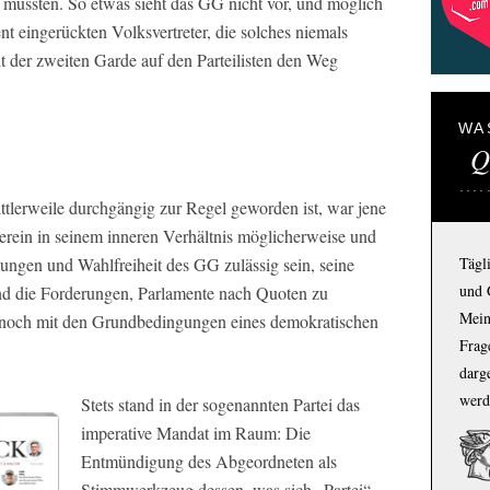
 mussten. So etwas sieht das GG nicht vor, und möglich
nt eingerückten Volksvertreter, die solches niemals
t der zweiten Garde auf den Parteilisten den Weg
WA
Q
ttlerweile durchgängig zur Regel geworden ist, war jene
rein in seinem inneren Verhältnis möglicherweise und
mungen und Wahlfreiheit des GG zulässig sein, seine
Tägl
und 
ind die Forderungen, Parlamente nach Quoten zu
Mein
 noch mit den Grundbedingungen eines demokratischen
Frage
darg
werd
Stets stand in der sogenannten Partei das
imperative Mandat im Raum: Die
Entmündigung des Abgeordneten als
Stimmwerkzeug dessen, was sich „Partei“