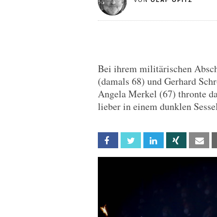
VON
OLAF OPITZ
Bei ihrem militärischen Absc
(damals 68) und Gerhard Schr
Angela Merkel (67) thronte 
lieber in einem dunklen Sessel
Facebook
Twitter
Linkedin
Xing
Em