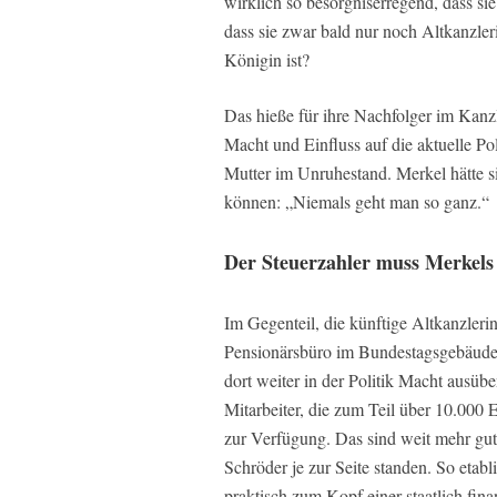
wirklich so besorgniserregend, dass si
dass sie zwar bald nur noch Altkanzler
Königin ist?
Das hieße für ihre Nachfolger im Kanz
Macht und Einfluss auf die aktuelle Po
Mutter im Unruhestand. Merkel hätte si
können: „Niemals geht man so ganz.“
Der Steuerzahler muss Merkels
Im Gegenteil, die künftige Altkanzleri
Pensionärsbüro im Bundestagsgebäude U
dort weiter in der Politik Macht ausüb
Mitarbeiter, die zum Teil über 10.000 
zur Verfügung. Das sind weit mehr gut
Schröder je zur Seite standen. So etab
praktisch zum Kopf einer staatlich fi