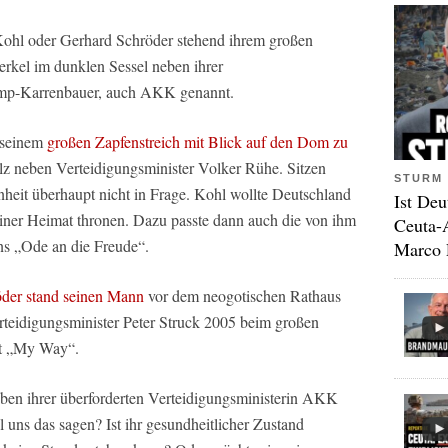
hl oder Gerhard Schröder stehend ihrem großen
erkel im dunklen Sessel neben ihrer
amp-Karrenbauer, auch AKK genannt.
 seinem
großen Zapfenstreich mit Blick auf den Dom zu
lz neben Verteidigungsminister Volker Rühe. Sitzen
STURM 
heit überhaupt nicht in Frage. Kohl wollte Deutschland
Ist Deu
seiner Heimat thronen. Dazu passte dann auch die von ihm
Ceuta-
s „Ode an die Freude“.
Marco 
der stand seinen Mann
vor dem neogotischen Rathaus
teidigungsminister Peter Struck 2005 beim großen
it „My Way“.
eben ihrer überforderten Verteidigungsministerin AKK
uns das sagen? Ist ihr gesundheitlicher Zustand