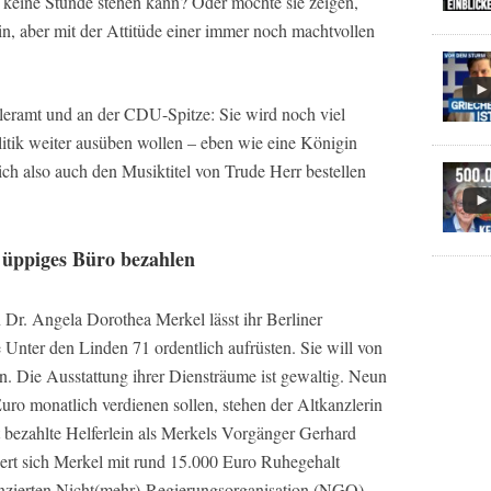
e keine Stunde stehen kann? Oder möchte sie zeigen,
in, aber mit der Attitüde einer immer noch machtvollen
leramt und an der CDU-Spitze: Sie wird noch viel
litik weiter ausüben wollen – eben wie eine Königin
ch also auch den Musiktitel von Trude Herr bestellen
 üppiges Büro bezahlen
n Dr. Angela Dorothea Merkel lässt ihr Berliner
nter den Linden 71 ordentlich aufrüsten. Sie will von
en. Die Ausstattung ihrer Diensträume ist gewaltig. Neun
Euro monatlich verdienen sollen, stehen der Altkanzlerin
 bezahlte Helferlein als Merkels Vorgänger Gerhard
liert sich Merkel mit rund 15.000 Euro Ruhegehalt
nanzierten Nicht(mehr)-Regierungsorganisation (NGO).