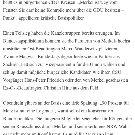
heißt es in bürgerlichen CDU-Kreisen. „Merkel ist weg vom
Fenster. Sie darf keine Kontrolle mehr über die CDU besitzen –
Punkt“, appellieren kritische Basispolitiker.
Einen Teilsieg haben die Kanzlertruppen bereits errungen. Im
Bundestagspräsidium konnten sie die Partnerin von Merkels höchst
umstrittenen Ost-Beauftragten Marco Wanderwitz platzieren:
Yvonne Magwas, Bundestagsabgeordnete wie ihr Partner aus
Sachsen, ließ sich zur Vizepräsidentin für die Union wählen und
schlug damit mögliche bürgerliche Kandidaten wie ihren CSU-
Vorgänger Hans-Peter Friedrich oder den von Merkel geschassten
Ex-Ost-Beauftragten Christian Hirte aus dem Feld.
Obendrein gibt es an der Basis eine tiefe Spaltung: „90 Prozent für
Merz ist nur eine Legende“, warnt selbst ein konservativer
Bundespolitiker. Die jüngeren Mitglieder seien eher für Röttgen, die
seinen Rausschmiss durch Merkel und seine verlorene NRW-Wahl
gar nicht mehr im Kopf hätten. Es wird für Merz also kein