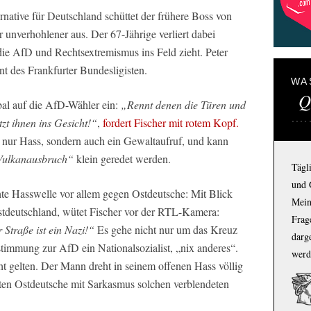
rnative für Deutschland schüttet der frühere Boss von
r unverhohlener aus. Der 67-Jährige verliert dabei
ie AfD und Rechtsextremismus ins Feld zieht. Peter
t des Frankfurter Bundesligisten.
WA
Q
bal auf die AfD-Wähler ein:
„Rennt denen die Türen und
tzt ihnen ins Gesicht!“
,
fordert Fischer mit rotem Kopf.
t nur Hass, sondern auch ein Gewaltaufruf, und kann
Vulkanausbruch“
klein geredet werden.
Tägl
und 
hte Hasswelle vor allem gegen Ostdeutsche: Mit Blick
Mein
stdeutschland, wütet Fischer vor der RTL-Kamera:
Frage
 Straße ist ein Nazi!“
Es gehe nicht nur um das Kreuz
darg
timmung zur AfD ein Nationalsozialist, „nix anderes“.
werd
ht gelten. Der Mann dreht in seinem offenen Hass völlig
ten Ostdeutsche mit Sarkasmus solchen verblendeten