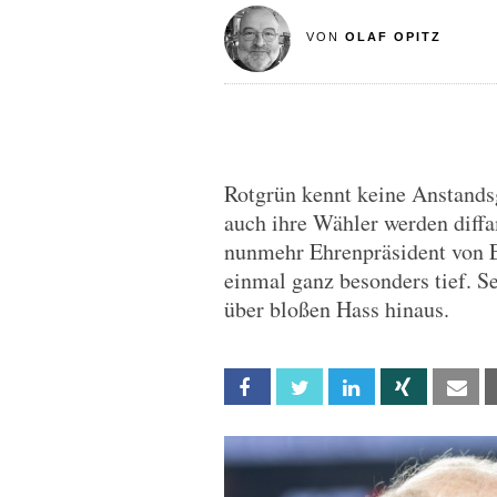
VON
OLAF OPITZ
Rotgrün kennt keine Anstands
auch ihre Wähler werden diffam
nunmehr Ehrenpräsident von Ei
einmal ganz besonders tief. 
über bloßen Hass hinaus.
Facebook
Twitter
Linkedin
Xing
Em