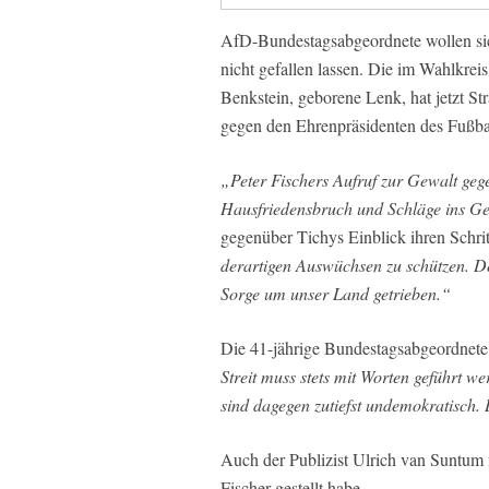
AfD-Bundestagsabgeordnete wollen sic
nicht gefallen lassen. Die im Wahlkr
Benkstein, geborene Lenk, hat jetzt St
gegen den Ehrenpräsidenten des Fußball
„Peter Fischers Aufruf zur Gewalt gege
Hausfriedensbruch und Schläge ins Ges
gegenüber Tichys Einblick ihren Schri
derartigen Auswüchsen zu schützen. De
Sorge um unser Land getrieben.“
Die 41-jährige Bundestagsabgeordnete 
Streit muss stets mit Worten geführt w
sind dagegen zutiefst undemokratisch.
Auch der Publizist Ulrich van Suntum 
Fischer gestellt habe.