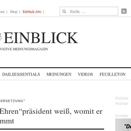
Suche nach:
ast
Shop
Einblick-Abo
DAILI|ES|SENTIALS
MEINUNGEN
VIDEOS
FEUILLETON
DERSETZUNG"
„Ehren“präsident weiß, womit er
Anzeige
kommt