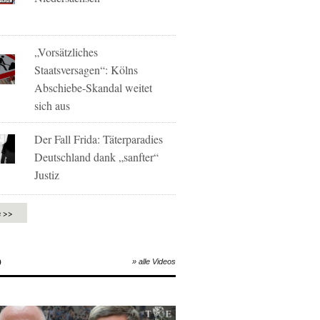
„Vorsätzliches
Staatsversagen“: Kölns
Abschiebe-Skandal weitet
sich aus
Der Fall Frida: Täterparadies
Deutschland dank „sanfter“
Justiz
e >>
O
» alle Videos