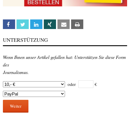
Facebook
Twitter
Linkedin
Xing
Email
Print
UNTERSTÜTZUNG
Wenn Ihnen unser Artikel gefallen hat: Unterstützen Sie diese Form
des
Journalismus.
oder
€
Weiter