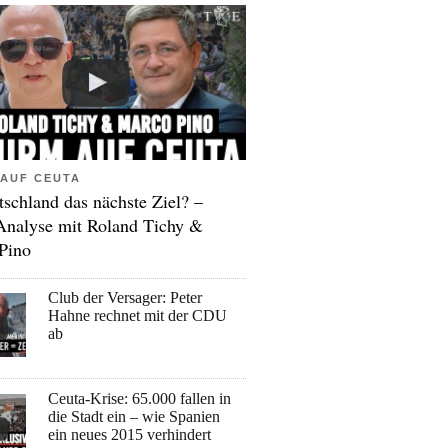
AUF CEUTA
tschland das nächste Ziel? –
Analyse mit Roland Tichy &
Pino
Club der Versager: Peter
Hahne rechnet mit der CDU
ab
Ceuta-Krise: 65.000 fallen in
die Stadt ein – wie Spanien
ein neues 2015 verhindert