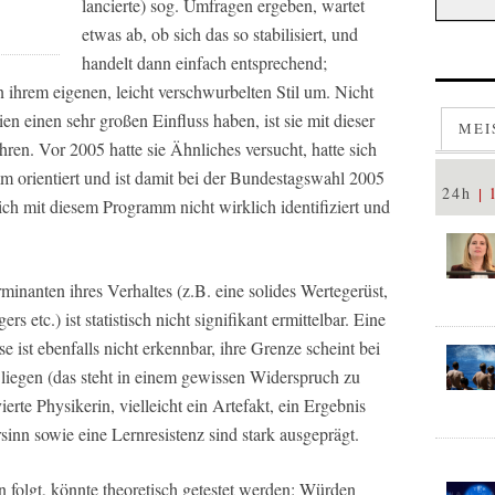
lancierte) sog. Umfragen ergeben, wartet
etwas ab, ob sich das so stabilisiert, und
handelt dann einfach entsprechend;
in ihrem eigenen, leicht verschwurbelten Stil um. Nicht
n einen sehr großen Einfluss haben, ist sie mit dieser
MEI
hren. Vor 2005 hatte sie Ähnliches versucht, hatte sich
 orientiert und ist damit bei der Bundestagswahl 2005
24h
e sich mit diesem Programm nicht wirklich identifiziert und
rminanten ihres Verhaltes (z.B. eine solides Wertegerüst,
 etc.) ist statistisch nicht signifikant ermittelbar. Eine
 ist ebenfalls nicht erkennbar, ihre Grenze scheint bei
 liegen (das steht in einem gewissen Widerspruch zu
erte Physikerin, vielleicht ein Artefakt, ein Ergebnis
rsinn sowie eine Lernresistenz sind stark ausgeprägt.
folgt, könnte theoretisch getestet werden: Würden