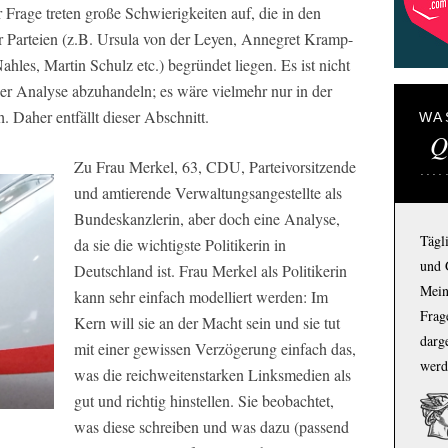
Frage treten große Schwierigkeiten auf, die in den
r Parteien (z.B. Ursula von der Leyen, Annegret Kramp-
hles, Martin Schulz etc.) begründet liegen. Es ist nicht
er Analyse abzuhandeln; es wäre vielmehr nur in der
. Daher entfällt dieser Abschnitt.
WA
Q
Zu Frau Merkel, 63, CDU, Parteivorsitzende
und amtierende Verwaltungsangestellte als
Bundeskanzlerin, aber doch eine Analyse,
Tägl
da sie die wichtigste Politikerin in
und 
Deutschland ist. Frau Merkel als Politikerin
Mein
kann sehr einfach modelliert werden: Im
Frage
Kern will sie an der Macht sein und sie tut
darg
mit einer gewissen Verzögerung einfach das,
werd
was die reichweitenstarken Linksmedien als
gut und richtig hinstellen. Sie beobachtet,
was diese schreiben und was dazu (passend