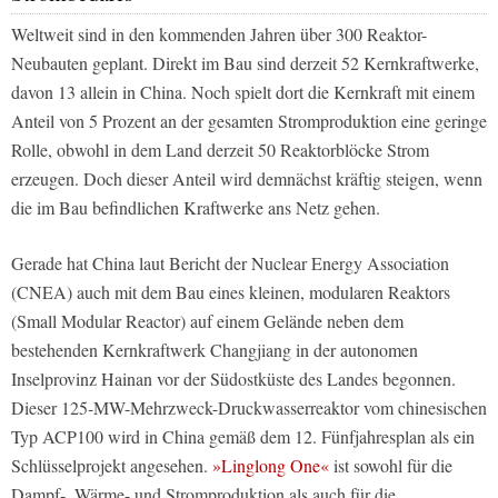
Weltweit sind in den kommenden Jahren über 300 Reaktor-
Neubauten geplant. Direkt im Bau sind derzeit 52 Kernkraftwerke,
davon 13 allein in China. Noch spielt dort die Kernkraft mit einem
Anteil von 5 Prozent an der gesamten Stromproduktion eine geringe
Rolle, obwohl in dem Land derzeit 50 Reaktorblöcke Strom
erzeugen. Doch dieser Anteil wird demnächst kräftig steigen, wenn
die im Bau befindlichen Kraftwerke ans Netz gehen.
Gerade hat China laut Bericht der Nuclear Energy Association
(CNEA) auch mit dem Bau eines kleinen, modularen Reaktors
(Small Modular Reactor) auf einem Gelände neben dem
bestehenden Kernkraftwerk Changjiang in der autonomen
Inselprovinz Hainan vor der Südostküste des Landes begonnen.
Dieser 125-MW-Mehrzweck-Druckwasserreaktor vom chinesischen
Typ ACP100 wird in China gemäß dem 12. Fünfjahresplan als ein
Schlüsselprojekt angesehen.
»Linglong One«
ist sowohl für die
Dampf-, Wärme- und Stromproduktion als auch für die