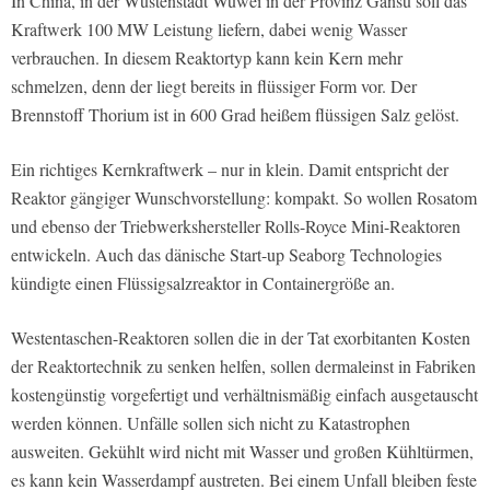
In China, in der Wüstenstadt Wuwei in der Provinz Gansu soll das
Kraftwerk 100 MW Leistung liefern, dabei wenig Wasser
verbrauchen. In diesem Reaktortyp kann kein Kern mehr
schmelzen, denn der liegt bereits in flüssiger Form vor. Der
Brennstoff Thorium ist in 600 Grad heißem flüssigen Salz gelöst.
Ein richtiges Kernkraftwerk – nur in klein. Damit entspricht der
Reaktor gängiger Wunschvorstellung: kompakt. So wollen Rosatom
und ebenso der Triebwerkshersteller Rolls-Royce Mini-Reaktoren
entwickeln. Auch das dänische Start-up Seaborg Technologies
kündigte einen Flüssigsalzreaktor in Containergröße an.
Westentaschen-Reaktoren sollen die in der Tat exorbitanten Kosten
der Reaktortechnik zu senken helfen, sollen dermaleinst in Fabriken
kostengünstig vorgefertigt und verhältnismäßig einfach ausgetauscht
werden können. Unfälle sollen sich nicht zu Katastrophen
ausweiten. Gekühlt wird nicht mit Wasser und großen Kühltürmen,
es kann kein Wasserdampf austreten. Bei einem Unfall bleiben feste