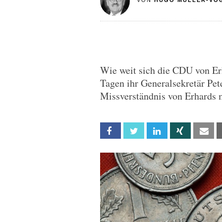
VON
HUGO MÜLLER-VO
Wie weit sich die CDU von Erh
Tagen ihr Generalsekretär Pet
Missverständnis von Erhards 
Facebook
Twitter
Linkedin
Xing
Em