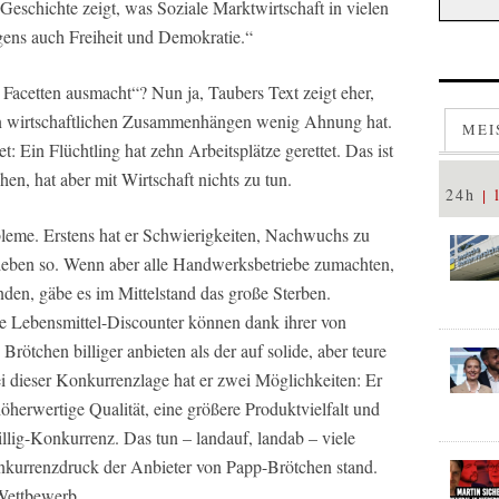
 Geschichte zeigt, was Soziale Marktwirtschaft in vielen
gens auch Freiheit und Demokratie.“
 Facetten ausmacht“? Nun ja, Taubers Text zeigt eher,
on wirtschaftlichen Zusammenhängen wenig Ahnung hat.
MEI
t: Ein Flüchtling hat zehn Arbeitsplätze gerettet. Das ist
n, hat aber mit Wirtschaft nichts zu tun.
24h
leme. Erstens hat er Schwierigkeiten, Nachwuchs zu
rieben so. Wenn aber alle Handwerksbetriebe zumachten,
den, gäbe es im Mittelstand das große Sterben.
e Lebensmittel-Discounter können dank ihrer von
rötchen billiger anbieten als der auf solide, aber teure
i dieser Konkurrenzlage hat er zwei Möglichkeiten: Er
herwertige Qualität, eine größere Produktvielfalt und
illig-Konkurrenz. Das tun – landauf, landab – viele
nkurrenzdruck der Anbieter von Papp-Brötchen stand.
Wettbewerb.