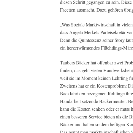
diesen Schritt gegangen zu sein. Diese
Facetten ausmacht. Dazu gehören übri
„Was Soziale Marktwirtschaft in vielen
dass Angela Merkels Parteisekretär v
Denn die Quintessenz seiner Story laute
ein herzerwärmendes Flüchtlings-Märche
Taubers Bäcker hat offenbar zwei Prob
finden; das geht vielen Handwerksbet
weil sie im Moment keinen Lehrling fin
Zweitens hat er ein Kostenproblem: Di
Backfabriken bezogenen Rohlinge ihre B
Handarbeit setzende Bäckermeister. Be
kann die Kosten senken oder er muss hö
einen besseren Service bieten als die B
Bäcker und halten so dem heftigen Ko
Das nennt man marktwirtschaftlichen 