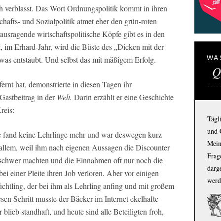
h verblasst. Das Wort Ordnungspolitik kommt in ihren
hafts- und Sozialpolitik atmet eher den grün-roten
erausragende wirtschaftspolitische Köpfe gibt es in den
, im Erhard-Jahr, wird die Büste des „Dicken mit der
WA
as entstaubt. Und selbst das mit mäßigem Erfolg.
Q
rnt hat, demonstrierte in diesen Tagen ihr
Gastbeitrag in der
Welt.
Darin erzählt er eine Geschichte
reis:
Tägl
und 
e fand keine Lehrlinge mehr und war deswegen kurz
Mein
 allem, weil ihm nach eigenen Aussagen die Discounter
Frage
schwer machten und die Einnahmen oft nur noch die
darg
i einer Pleite ihren Job verloren. Aber vor einigen
werd
chtling, der bei ihm als Lehrling anfing und mit großem
en Schritt musste der Bäcker im Internet ekelhafte
blieb standhaft, und heute sind alle Beteiligten froh,