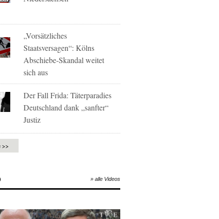
„Vorsätzliches
Staatsversagen“: Kölns
Abschiebe-Skandal weitet
sich aus
Der Fall Frida: Täterparadies
Deutschland dank „sanfter“
Justiz
e >>
O
» alle Videos