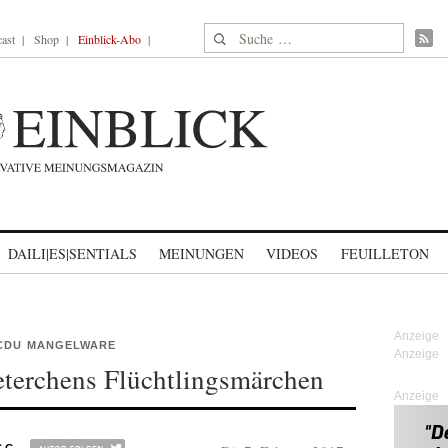
Suche nach:
ast
Shop
Einblick-Abo
DAILI|ES|SENTIALS
MEINUNGEN
VIDEOS
FEUILLETON
 CDU MANGELWARE
terchens Flüchtlingsmärchen
Anzeige