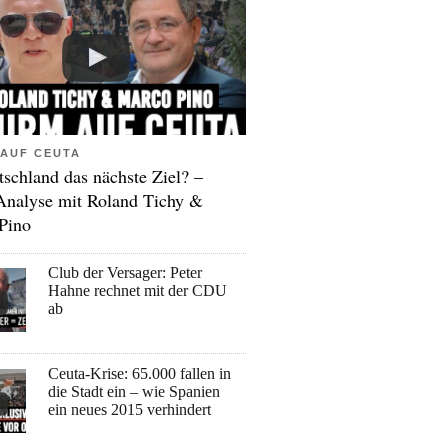
AUF CEUTA
tschland das nächste Ziel? –
Analyse mit Roland Tichy &
Pino
Club der Versager: Peter
Hahne rechnet mit der CDU
ab
Ceuta-Krise: 65.000 fallen in
die Stadt ein – wie Spanien
ein neues 2015 verhindert