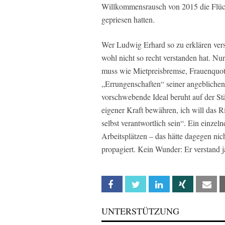
Willkommensrausch von 2015 die Flücht
gepriesen hatten.
Wer Ludwig Erhard so zu erklären vers
wohl nicht so recht verstanden hat. N
muss wie Mietpreisbremse, Frauenquote
„Errungenschaften“ seiner angeblichen
vorschwebende Ideal beruht auf der Stä
eigener Kraft bewähren, ich will das Ri
selbst verantwortlich sein“. Ein einzel
Arbeitsplätzen – das hätte dagegen nich
propagiert. Kein Wunder: Er verstand 
Facebook
Twitter
Linkedin
Xing
Em
UNTERSTÜTZUNG