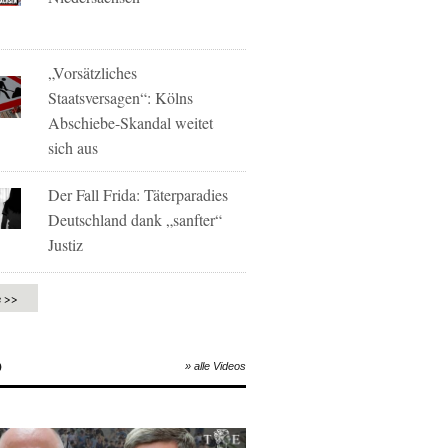
„Vorsätzliches
Staatsversagen“: Kölns
Abschiebe-Skandal weitet
sich aus
Der Fall Frida: Täterparadies
Deutschland dank „sanfter“
Justiz
e >>
O
» alle Videos