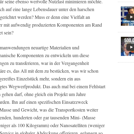
ür seine ebenso wertvolle Nutzlast minimieren möchte.
ich auf eine lange Lebensdauer unter den harschen
erichtet werden? Muss er denn eine Vielfalt an
er mit aufwendig produzierten Komponenten am Rand
t sein?
raumanwendungen neuartige Materialien und
chanische Komponenten zu entwickeln um diese
gen zu transferieren, war in der Vergangenheit
äre es, das All mit dem zu bestücken, was wir schon
sgereiftes Einzelstück mehr, sondern ein aus
rtigtes Wegwerfprodukt. Das auch mal bei einem Fehlstart
 gehen darf, ohne gleich ein Projekt um Jahre
rden. Ihn auf einen spezifischen Einsatzzweck
 Masse und Gewicht, was die Transportkosten weiter
tzenden, hunderten oder gar tausenden Mini- (Masse
niger als 100 Kilogramm) oder Nanosatelliten (weniger
Service in globaler Abdeckung offerieren, gelangen so