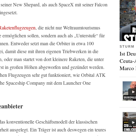
 seiner New Shepard, als auch SpaceX mit seiner Falcon
ingesetzt.
Raketenflugzeugen
, die nicht nur Weltraumtourismus
e ermöglichen sollen, sondern auch als „Unterstufe“ für
nnen. Entweder setzt man die Orbiter in etwa 100
STURM 
i, damit diese mit ihren eigenen Triebwerken in die
Ist Deu
oder man startet von dort kleinere Raketen, die unter
Ceuta-
rst in großen Höhen abgeworfen und gezündet werden.
Marco 
hen Flugzeugen sehr gut funktioniert, wie Orbital ATK
z The Spaceship Company mit dem Launcher One
anbieter
das konventionelle Geschäftsmodell der klassischen
rheit ausgelegt. Ein Träger ist auch deswegen ein teures