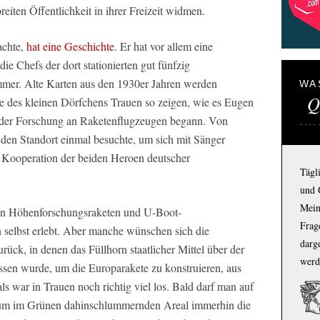
eiten Öffentlichkeit in ihrer Freizeit widmen.
achte,
hat eine Geschichte
. Er hat vor allem eine
e Chefs der dort stationierten gut fünfzig
mmer. Alte Karten aus den 1930er Jahren werden
WA
Q
he des kleinen Dörfchens Trauen so zeigen, wie es Eugen
mit der Forschung an Raketenflugzeugen begann. Von
 den Standort einmal besuchte, um sich mit Sänger
r Kooperation der beiden Heroen deutscher
Tägl
und 
Mein
t an Höhenforschungsraketen und U-Boot-
Frage
n selbst erlebt. Aber manche wünschen sich die
darg
rück, in denen das Füllhorn staatlicher Mittel über der
werd
sen wurde, um die Europarakete zu konstruieren, aus
ls war in Trauen noch richtig viel los. Bald darf man auf
eum im Grünen dahinschlummernden Areal immerhin die