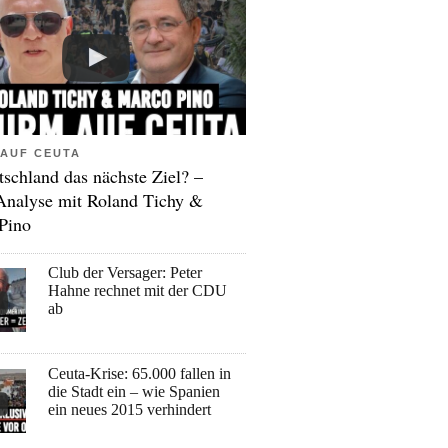
AUF CEUTA
tschland das nächste Ziel? –
Analyse mit Roland Tichy &
Pino
Club der Versager: Peter
Hahne rechnet mit der CDU
ab
Ceuta-Krise: 65.000 fallen in
die Stadt ein – wie Spanien
ein neues 2015 verhindert