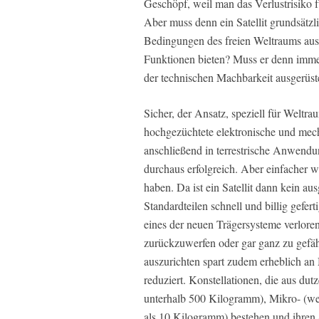
Geschöpf, weil man das Verlustrisiko f
Aber muss denn ein Satellit grundsätzl
Bedingungen des freien Weltraums ausg
Funktionen bieten? Muss er denn imm
der technischen Machbarkeit ausgerüste
Sicher, der Ansatz, speziell für Welt
hochgezüchtete elektronische und me
anschließend in terrestrische Anwendun
durchaus erfolgreich. Aber einfacher w
haben. Da ist ein Satellit dann kein au
Standardteilen schnell und billig gefe
eines der neuen Trägersysteme verloren
zurückzuwerfen oder gar ganz zu gefäh
auszurichten spart zudem erheblich an
reduziert. Konstellationen, die aus du
unterhalb 500 Kilogramm), Mikro- (we
als 10 Kilogramm) bestehen und ihren 