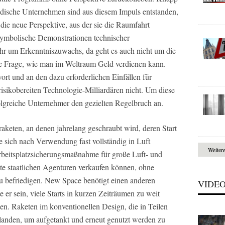
ändische Unternehmen sind aus diesem Impuls entstanden,
t die neue Perspektive, aus der sie die Raumfahrt
symbolische Demonstrationen technischer
mehr um Erkenntniszuwachs, da geht es auch nicht um die
ie Frage, wie man im Weltraum Geld verdienen kann.
rt und an den dazu erforderlichen Einfällen für
isikobereiten Technologie-Milliardären nicht. Um diese
rfolgreiche Unternehmer den gezielten Regelbruch an.
keten, an denen jahrelang geschraubt wird, deren Start
e sich nach Verwendung fast vollständig in Luft
Weiter
Arbeitsplatzsicherungsmaßnahme für große Luft- und
te staatlichen Agenturen verkaufen können, ohne
zu befriedigen. New Space benötigt einen anderen
VIDE
te er sein, viele Starts in kurzen Zeiträumen zu weit
en. Raketen im konventionellen Design, die in Teilen
 landen, um aufgetankt und erneut genutzt werden zu