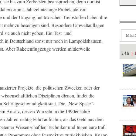
n, sie bis zum Zerbersten beanspruchen, denn dort ist
 daherkommt. Jahrzehntelange Probeläufe von
e und der Umgang mit toxischen Treibstoffen haben ihre
ht mehr zu beseitigen sind. Besondere Umweltauflagen
rd sie auch nicht geben. Ein Test- und
MEI
ich in Deutschland sonst nur noch in Lampoldshausen,
ist. Aber Raketenflugzeuge werden mittlerweile
24h
anzierter Projekte, die politischen Zwecken oder der
wissenschaftlichen Disziplinen dienen, findet die
n Schrittgeschwindigkeit statt. Die „New Space“-
m Ansatz, dessen Wurzeln in die 1990er Jahre
zten Jahren richtig Fahrt aufnahm, als das Geld aus dem
etenter Wissenschaftler, Techniker und Ingenieure traf,
huttle-Programms ohne Perspektive zurückblieben. Knapp