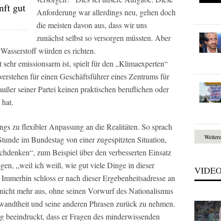
nft gut
Anforderung war allerdings neu, gehen doch
die meisten davon aus, dass wir uns
zunächst selbst so versorgen müssten. Aber
Wasserstoff würden es richten.
 sehr emissionsarm ist, spielt für den „Klimaexperten“
 verstehen für einen Geschäftsführer eines Zentrums für
ßer seiner Partei keinen praktischen beruflichen oder
 hat.
gs zu flexibler Anpassung an die Realitäten. So sprach
Weiter
 Stunde im Bundestag von einer zugespitzten Situation,
chdenken“, zum Beispiel über den verbesserten Einsatz
en, „weil ich weiß, wie gut viele Dinge in dieser
VIDE
 Immerhin schloss er nach dieser Ergebenheitsadresse an
nicht mehr aus, ohne seinen Vorwurf des Nationalismus
wandtheit und seine anderen Phrasen zurück zu nehmen.
ng beeindruckt, dass er Fragen des minderwissenden