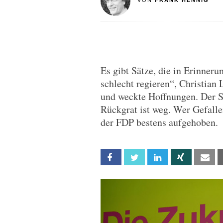
VON
FRANK HENNIG
Es gibt Sätze, die in Erinneru
schlecht regieren“, Christian
und weckte Hoffnungen. Der S
Rückgrat ist weg. Wer Gefallen 
der FDP bestens aufgehoben.
Facebook
Twitter
Linkedin
Xing
Em