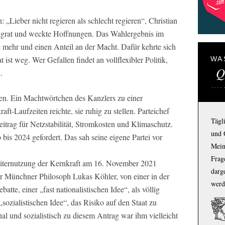
: „Lieber nicht regieren als schlecht regieren“, Christian
kgrat und weckte Hoffnungen. Das Wahlergebnis im
mehr und einen Anteil an der Macht. Dafür kehrte sich
st weg. Wer Gefallen findet an vollflexibler Politik,
WA
Q
.
den. Ein Machtwörtchen des Kanzlers zu einer
t-Laufzeiten reichte, sie ruhig zu stellen. Parteichef
Tägl
itrag für Netzstabilität, Stromkosten und Klimaschutz.
und 
 bis 2024 gefordert. Das sah seine eigene Partei vor
Mein
Frage
eiternutzung der Kernkraft am 16. November 2021
darg
r Münchner Philosoph Lukas Köhler, von einer in der
werd
te, einer „fast nationalistischen Idee“, als völlig
sozialistischen Idee“, das Risiko auf den Staat zu
al und sozialistisch zu diesem Antrag war ihm vielleicht