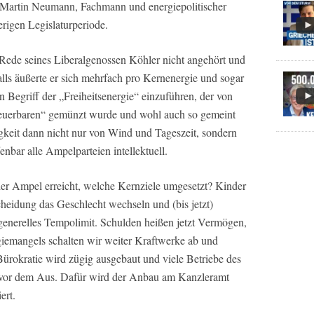
 Martin Neumann, Fachmann und energiepolitischer
rigen Legislaturperiode.
Rede seines Liberalgenossen Köhler nicht angehört und
lls äußerte er sich mehrfach pro Kernenergie und sogar
 Begriff der „Freiheitsenergie“ einzuführen, der von
neuerbaren“ gemünzt wurde und wohl auch so gemeint
gkeit dann nicht nur von Wind und Tageszeit, sondern
enbar alle Ampelparteien intellektuell.
der Ampel erreicht, welche Kernziele umgesetzt? Kinder
heidung das Geschlecht wechseln und (bis jetzt)
 generelles Tempolimit. Schulden heißen jetzt Vermögen,
rgiemangels schalten wir weiter Kraftwerke ab und
Bürokratie wird zügig ausgebaut und viele Betriebe des
 vor dem Aus. Dafür wird der Anbau am Kanzleramt
ert.