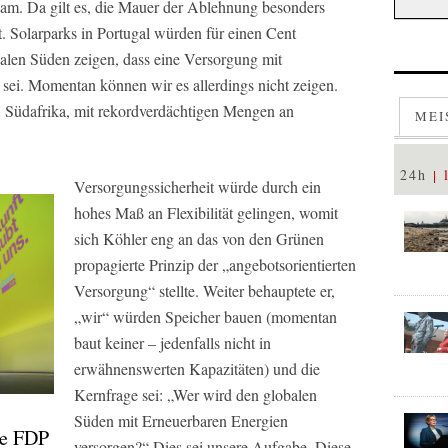
kam. Da gilt es, die Mauer der Ablehnung besonders
. Solarparks in Portugal würden für einen Cent
alen Süden zeigen, dass eine Versorgung mit
sei. Momentan können wir es allerdings nicht zeigen.
t, Südafrika, mit rekordverdächtigen Mengen an
MEI
24h
Versorgungssicherheit würde durch ein
hohes Maß an Flexibilität gelingen, womit
sich Köhler eng an das von den Grünen
propagierte Prinzip der „angebotsorientierten
Versorgung“ stellte. Weiter behauptete er,
„wir“ würden Speicher bauen (momentan
baut keiner – jedenfalls nicht in
erwähnenswerten Kapazitäten) und die
Kernfrage sei: „Wer wird den globalen
Süden mit Erneuerbaren Energien
ie FDP
versorgen?“ Dies sei unsere Aufgabe. Diese