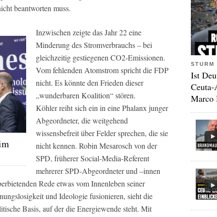
icht beantworten muss.
Inzwischen zeigte das Jahr 22 eine
Minderung des Stromverbrauchs – bei
gleichzeitig gestiegenen CO2-Emissionen.
STURM 
Vom fehlenden Atomstrom spricht die FDP
Ist Deu
nicht. Es könnte den Frieden dieser
Ceuta-
„wunderbaren Koalition“ stören.
Marco 
Köhler reiht sich ein in eine Phalanx junger
Abgeordneter, die weitgehend
wissensbefreit über Felder sprechen, die sie
 im
nicht kennen. Robin Mesarosch von der
SPD, früherer Social-Media-Referent
mehrerer SPD-Abgeordneter und –innen
überbietenden Rede etwas vom Innenleben seiner
ungslosigkeit und Ideologie fusionieren, sieht die
litische Basis, auf der die Energiewende steht. Mit