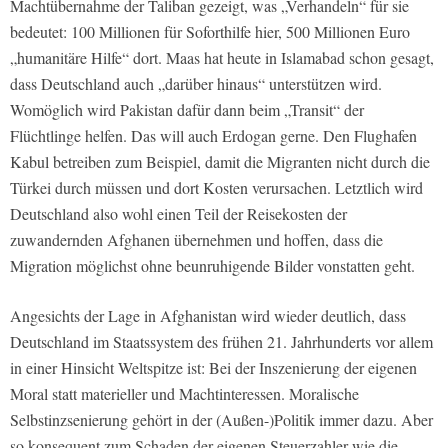
Machtübernahme der Taliban gezeigt, was „Verhandeln“ für sie
bedeutet: 100 Millionen für Soforthilfe hier, 500 Millionen Euro
„humanitäre Hilfe“ dort. Maas hat heute in Islamabad schon gesagt,
dass Deutschland auch „darüber hinaus“ unterstützen wird.
Womöglich wird Pakistan dafür dann beim „Transit“ der
Flüchtlinge helfen. Das will auch Erdogan gerne. Den Flughafen
Kabul betreiben zum Beispiel, damit die Migranten nicht durch die
Türkei durch müssen und dort Kosten verursachen. Letztlich wird
Deutschland also wohl einen Teil der Reisekosten der
zuwandernden Afghanen übernehmen und hoffen, dass die
Migration möglichst ohne beunruhigende Bilder vonstatten geht.
Angesichts der Lage in Afghanistan wird wieder deutlich, dass
Deutschland im Staatssystem des frühen 21. Jahrhunderts vor allem
in einer Hinsicht Weltspitze ist: Bei der Inszenierung der eigenen
Moral statt materieller und Machtinteressen. Moralische
Selbstinzsenierung gehört in der (Außen-)Politik immer dazu. Aber
so konsequent zum Schaden der eigenen Steuerzahler wie die