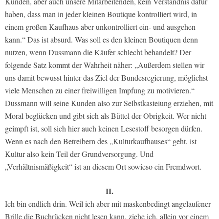
Kunden, aber auch unsere Mitarbeitenden, kein Verständnis dafür
haben, dass man in jeder kleinen Boutique kontrolliert wird, in
einem großen Kaufhaus aber unkontrolliert ein- und ausgehen
kann.“ Das ist absurd. Was soll es den kleinen Boutiquen denn
nutzen, wenn Dussmann die Käufer schlecht behandelt? Der
folgende Satz kommt der Wahrheit näher: „Außerdem stellen wir
uns damit bewusst hinter das Ziel der Bundesregierung, möglichst
viele Menschen zu einer freiwilligen Impfung zu motivieren.“
Dussmann will seine Kunden also zur Selbstkasteiung erziehen, mit
Moral beglücken und gibt sich als Büttel der Obrigkeit. Wer nicht
geimpft ist, soll sich hier auch keinen Lesestoff besorgen dürfen.
Wenn es nach den Betreibern des „Kulturkaufhauses“ geht, ist
Kultur also kein Teil der Grundversorgung. Und
„Verhältnismäßigkeit“ ist an diesem Ort sowieso ein Fremdwort.
II.
Ich bin endlich drin. Weil ich aber mit maskenbedingt angelaufener
Brille die Buchrücken nicht lesen kann, ziehe ich, allein vor einem