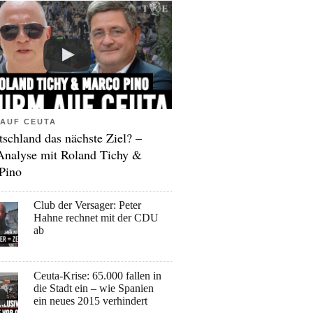
AUF CEUTA
tschland das nächste Ziel? –
Analyse mit Roland Tichy &
Pino
Club der Versager: Peter
Hahne rechnet mit der CDU
ab
Ceuta-Krise: 65.000 fallen in
die Stadt ein – wie Spanien
ein neues 2015 verhindert