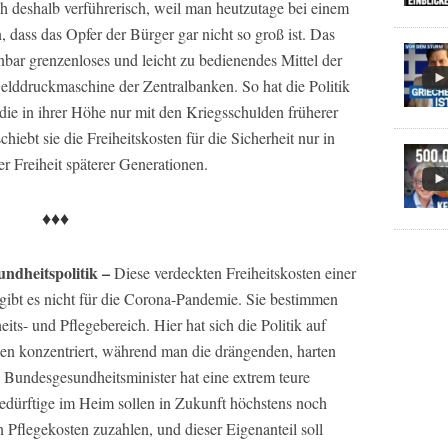
uch deshalb verführerisch, weil man heutzutage bei einem
 dass das Opfer der Bürger gar nicht so groß ist. Das
inbar grenzenloses und leicht zu bedienendes Mittel der
lddruckmaschine der Zentralbanken. So hat die Politik
e in ihrer Höhe nur mit den Kriegsschulden früherer
hiebt sie die Freiheitskosten für die Sicherheit nur in
r Freiheit späterer Generationen.
♦♦♦
undheitspolitik –
Diese verdeckten Freiheitskosten einer
gibt es nicht für die Corona-Pandemie. Sie bestimmen
s- und Pflegebereich. Hier hat sich die Politik auf
en konzentriert, während man die drängenden, harten
 Bundesgesundheitsminister hat eine extrem teure
edürftige im Heim sollen in Zukunft höchstens noch
n Pflegekosten zuzahlen, und dieser Eigenanteil soll