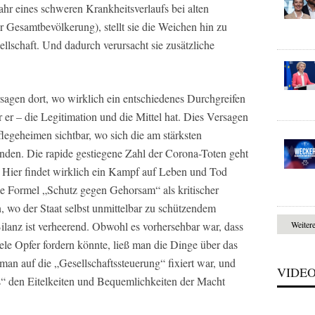
hr eines schweren Krankheitsverlaufs bei alten
r Gesamtbevölkerung), stellt sie die Weichen hin zu
llschaft. Und dadurch verursacht sie zusätzliche
rsagen dort, wo wirklich ein entschiedenes Durchgreifen
ur er – die Legitimation und die Mittel hat. Dies Versagen
legeheimen sichtbar, wo sich die am stärksten
nden. Die rapide gestiegene Zahl der Corona-Toten geht
 Hier findet wirklich ein Kampf auf Leben und Tod
die Formel „Schutz gegen Gehorsam“ als kritischer
, wo der Staat selbst unmittelbar zu schützendem
ilanz ist verheerend. Obwohl es vorhersehbar war, dass
Weiter
ele Opfer fordern könnte, ließ man die Dinge über das
an auf die „Gesellschaftssteuerung“ fixiert war, und
VIDE
 den Eitelkeiten und Bequemlichkeiten der Macht