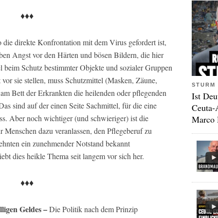
♦♦♦
die direkte Konfrontation mit dem Virus gefordert ist,
aben Angst vor den Härten und bösen Bildern, die hier
el beim Schutz bestimmter Objekte und sozialer Gruppen
kt vor sie stellen, muss Schutzmittel (Masken, Zäune,
STURM 
 am Bett der Erkrankten die heilenden oder pflegenden
Ist Deu
as sind auf der einen Seite Sachmittel, für die eine
Ceuta-
s. Aber noch wichtiger (und schwieriger) ist die
Marco 
r Menschen dazu veranlassen, den Pflegeberuf zu
hrzehnten ein zunehmender Notstand bekannt
hiebt dies heikle Thema seit langem vor sich her.
♦♦♦
lligen Geldes –
Die Politik nach dem Prinzip