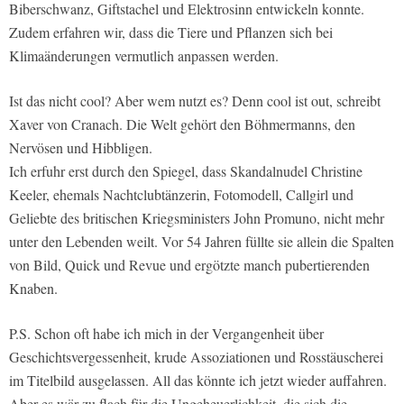
Biberschwanz, Giftstachel und Elektrosinn entwickeln konnte.
Zudem erfahren wir, dass die Tiere und Pflanzen sich bei
Klimaänderungen vermutlich anpassen werden.
Ist das nicht cool? Aber wem nutzt es? Denn cool ist out, schreibt
Xaver von Cranach. Die Welt gehört den Böhmermanns, den
Nervösen und Hibbligen.
Ich erfuhr erst durch den Spiegel, dass Skandalnudel Christine
Keeler, ehemals Nachtclubtänzerin, Fotomodell, Callgirl und
Geliebte des britischen Kriegsministers John Promuno, nicht mehr
unter den Lebenden weilt. Vor 54 Jahren füllte sie allein die Spalten
von Bild, Quick und Revue und ergötzte manch pubertierenden
Knaben.
P.S. Schon oft habe ich mich in der Vergangenheit über
Geschichtsvergessenheit, krude Assoziationen und Rosstäuscherei
im Titelbild ausgelassen. All das könnte ich jetzt wieder auffahren.
Aber es wär zu flach für die Ungeheuerlichkeit, die sich die