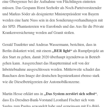
eine Obergrenze bei der Aufnahme von Flüchtlingen eintreten
müssen. Das Gespann Horst Seehofer als Noch-Parteivorsitzender
und Markus Söder als designierter Ministerpräsident von Bayern
werden eine harte Nuss sein in den Sondierungsverhandlungen mit
der SPD. Phantastereien wie Eurofonds und das Aus für die Private
Krankenversicherung werden auf Granit stoßen.
Gerald Traufetter und Andreas Wassermann, berichten, dass in
„BER light“
Berlin diskutiert wird, mit einem
als Rumpfprojekt an
den Start zu gehen, damit 2020 überhaupt irgendetwas in Betrieb
gehen kann. Ausgerechnet das Hauptterminal soll von der
Inbetriebnahme ausgeschlossen werden. Mittlerweile schadet das
Bauchaos dem Image der deutschen Ingenieurkunst ebenso stark
wie die Dieselbetrügereien der Automobilkonzerne.
„Das System zerstört sich selbst“
Martin Hesse erklärt uns in
,
dass Ex-Dresdner-Bank-Vorstand Leonhard Fischer sich vom
Saulus zum Paulus gewandelt habe und gemeinsam mit Ex-Bild-