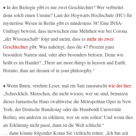
♦ In der Biologie gibt es nur zwei Geschlechter? Wer verbreitet
denn solch einen Unsinn? Laut der Hogwarts Hochschule (HU) für
mysteriöse Wesen in Berlin gibt es mindestens 38! Eine INSA-
Umfrage beweist, dass inzwischen eine Mehrheit wie bei Corona
„der Wissenschaft“ folgt und meint, dass es
mehr als zwei
Geschlechter
gibt. Was nahelegt, dass die 47 Prozent ganz
besondere Narren sind, oder aber besonders belesen. Denn wie
heißt es im Hamlet? „There are more things in heaven and Earth,
Horatio, than are dreamt of in your philosophy.“
♦ Wenn Ihnen, verehrte Leser, mal ein Satz rausrutscht
wie der hier
:
„Schrecklich. Menschen, die nicht wissen, wer sie sind, benutzen
dieses fantastische Haus (wahlweise die Metropolitan Oper in New
York, der Deutsche Bundestag oder die Humboldt Universität
Berlin), um anderen zu erklären, wer sie sein sollen! Und wenn dies
als Erklärung nicht passt, dann ist die Welt schlecht.“
… dann könnte folgender Kotau Sie vielleicht retten: „Ich bin seit