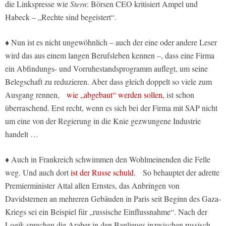
die Linkspresse wie
Stern
: Börsen CEO kritisiert Ampel und
Habeck – „Rechte sind begeistert“.
♦ Nun ist es nicht ungewöhnlich – auch der eine oder andere Leser
wird das aus einem langen Berufsleben kennen –, dass eine Firma
ein Abfindungs- und Vorruhestandsprogramm auflegt, um seine
Belegschaft zu reduzieren. Aber dass gleich doppelt so viele zum
Ausgang rennen,
wie „abgebaut“ werden sollen,
ist schon
überraschend. Erst recht, wenn es sich bei der Firma mit SAP nicht
um eine von der Regierung in die Knie gezwungene Industrie
handelt …
♦ Auch in Frankreich schwimmen den Wohlmeinenden die Felle
weg. Und auch dort
ist der Russe schuld.
So behauptet der adrette
Premierminister Attal allen Ernstes, das Anbringen von
Davidsternen an mehreren Gebäuden in Paris seit Beginn des Gaza-
Kriegs sei ein Beispiel für „russische Einflussnahme“. Nach der
Logik sprechen die Araber in den Banlieues inzwischen russisch.