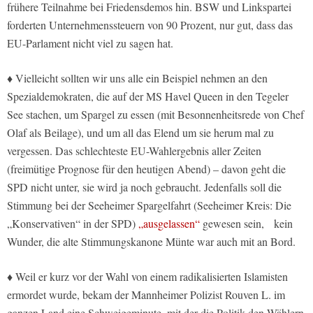
frühere Teilnahme bei Friedensdemos hin. BSW und Linkspartei
forderten Unternehmenssteuern von 90 Prozent, nur gut, dass das
EU-Parlament nicht viel zu sagen hat.
♦ Vielleicht sollten wir uns alle ein Beispiel nehmen an den
Spezialdemokraten, die auf der MS Havel Queen in den Tegeler
See stachen, um Spargel zu essen (mit Besonnenheitsrede von Chef
Olaf als Beilage), und um all das Elend um sie herum mal zu
vergessen. Das schlechteste EU-Wahlergebnis aller Zeiten
(freimütige Prognose für den heutigen Abend) – davon geht die
SPD nicht unter, sie wird ja noch gebraucht. Jedenfalls soll die
Stimmung bei der Seeheimer Spargelfahrt (Seeheimer Kreis: Die
„Konservativen“ in der SPD)
„ausgelassen“
gewesen sein, kein
Wunder, die alte Stimmungskanone Münte war auch mit an Bord.
♦ Weil er kurz vor der Wahl von einem radikalisierten Islamisten
ermordet wurde, bekam der Mannheimer Polizist Rouven L. im
ganzen Land eine Schweigeminute, mit der die Politik den Wählern