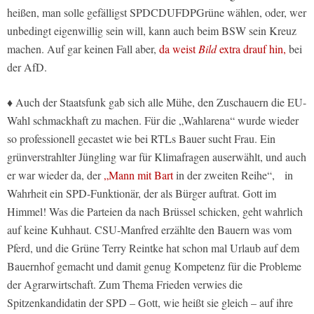
heißen, man solle gefälligst SPDCDUFDPGrüne wählen, oder, wer
unbedingt eigenwillig sein will, kann auch beim BSW sein Kreuz
machen. Auf gar keinen Fall aber,
da weist
Bild
extra drauf hin,
bei
der AfD.
♦ Auch der Staatsfunk gab sich alle Mühe, den Zuschauern die EU-
Wahl schmackhaft zu machen. Für die „Wahlarena“ wurde wieder
so professionell gecastet wie bei RTLs Bauer sucht Frau. Ein
grünverstrahlter Jüngling war für Klimafragen auserwählt, und auch
er war wieder da, der
„Mann mit Bart
in der zweiten Reihe“, in
Wahrheit ein SPD-Funktionär, der als Bürger auftrat. Gott im
Himmel! Was die Parteien da nach Brüssel schicken, geht wahrlich
auf keine Kuhhaut. CSU-Manfred erzählte den Bauern was vom
Pferd, und die Grüne Terry Reintke hat schon mal Urlaub auf dem
Bauernhof gemacht und damit genug Kompetenz für die Probleme
der Agrarwirtschaft. Zum Thema Frieden verwies die
Spitzenkandidatin der SPD – Gott, wie heißt sie gleich – auf ihre