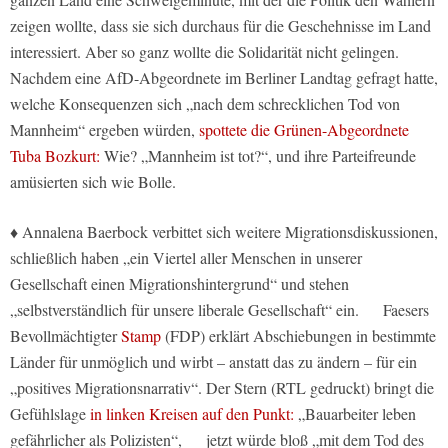
zeigen wollte, dass sie sich durchaus für die Geschehnisse im Land
interessiert. Aber so ganz wollte die Solidarität nicht gelingen.
Nachdem eine AfD-Abgeordnete im Berliner Landtag gefragt hatte,
welche Konsequenzen sich „nach dem schrecklichen Tod von
Mannheim“ ergeben würden,
spottete die Grünen-Abgeordnete
Tuba Bozkurt:
Wie? „Mannheim ist tot?“, und ihre Parteifreunde
amüsierten sich wie Bolle.
♦ Annalena Baerbock verbittet sich weitere Migrationsdiskussionen,
schließlich haben „ein Viertel aller Menschen in unserer
Gesellschaft einen Migrationshintergrund“ und stehen
„selbstverständlich für unsere liberale Gesellschaft“ ein. Faesers
Bevollmächtigter
Stamp
(FDP) erklärt Abschiebungen in bestimmte
Länder für unmöglich und wirbt – anstatt das zu ändern – für ein
„positives Migrationsnarrativ“. Der Stern (RTL gedruckt) bringt die
Gefühlslage
in linken Kreisen auf den Punkt:
„Bauarbeiter leben
gefährlicher als Polizisten“, jetzt würde bloß „mit dem Tod des