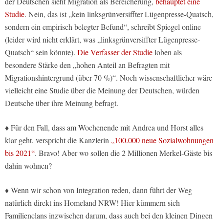
der Deutschen sieht Migration als Bereicherung,
behauptet eine
Studie
. Nein, das ist „kein linksgrünversiffter Lügenpresse-Quatsch,
sondern ein empirisch belegter Befund“, schreibt Spiegel online
(leider wird nicht erklärt, was „linksgrünversiffter Lügenpresse-
Quatsch“ sein könnte).
Die Verfasser der Studie
loben als
besondere Stärke den „hohen Anteil an Befragten mit
Migrationshintergrund (über 70 %)“. Noch wissenschaftlicher wäre
vielleicht eine Studie über die Meinung der Deutschen, würden
Deutsche über ihre Meinung befragt.
♦ Für den Fall, dass am Wochenende mit Andrea und Horst alles
klar geht, verspricht die Kanzlerin
„100.000 neue Sozialwohnungen
bis 2021“
. Bravo! Aber wo sollen die 2 Millionen Merkel-Gäste bis
dahin wohnen?
♦ Wenn wir schon von Integration reden, dann führt der Weg
natürlich direkt ins Homeland NRW! Hier kümmern sich
Familienclans inzwischen darum, dass auch bei den kleinen Dingen