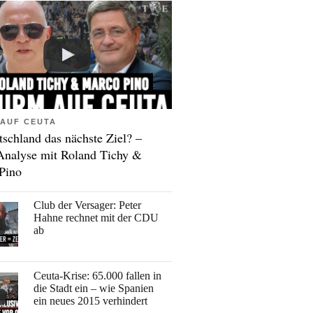
AUF CEUTA
tschland das nächste Ziel? –
Analyse mit Roland Tichy &
Pino
Club der Versager: Peter
Hahne rechnet mit der CDU
ab
Ceuta-Krise: 65.000 fallen in
die Stadt ein – wie Spanien
ein neues 2015 verhindert