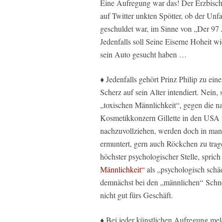
Eine Aufregung war das! Der Erzbisc
auf Twitter unkten Spötter, ob der Unf
geschuldet war, im Sinne von „Der 97 
Jedenfalls soll Seine Eiserne Hoheit w
sein Auto gesucht haben …
♦ Jedenfalls gehört Prinz Philip zu eine
Scherz auf sein Alter intendiert. Nein
„toxischen Männlichkeit“, gegen die n
Kosmetikkonzern Gillette in den USA w
nachzuvollziehen, werden doch in ma
ermuntert, gern auch Röckchen zu tra
höchster psychologischer Stelle, spr
Männlichkeit“
als „psychologisch schädl
demnächst bei den „männlichen“ Schn
nicht gut fürs Geschäft.
♦ Bei jeder künstlichen Aufregung mel