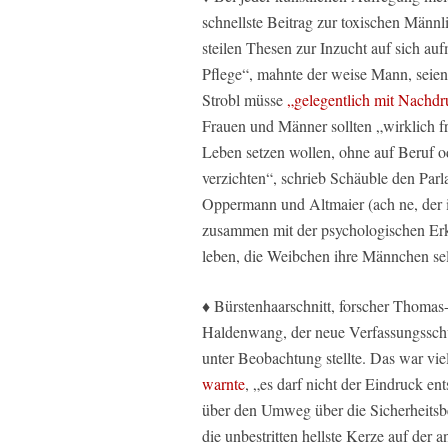
schnellste Beitrag zur toxischen Männl
steilen Thesen zur Inzucht auf sich a
Pflege“, mahnte der weise Mann, seien
Strobl müsse
„gelegentlich mit Nachdr
Frauen und Männer sollten „wirklich fr
Leben setzen wollen, ohne auf Beruf o
verzichten“, schrieb Schäuble den Parl
Oppermann und Altmaier (ach ne, der is
zusammen mit der psychologischen Erken
leben, die Weibchen ihre Männchen se
♦ Bürstenhaarschnitt, forscher Thomas
Haldenwang, der neue Verfassungsschu
unter Beobachtung stellte. Das war viel
warnte
, „es darf nicht der Eindruck en
über den Umweg über die Sicherheitsbe
die unbestritten hellste Kerze auf der a