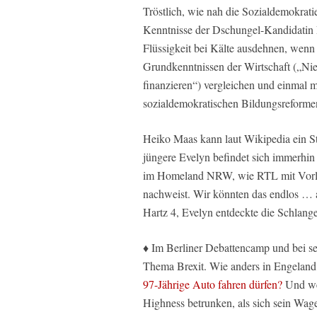
Tröstlich, wie nah die Sozialdemokrati
Kenntnisse der Dschungel-Kandidatin E
Flüssigkeit bei Kälte ausdehnen, wenn 
Grundkenntnissen der Wirtschaft („N
finanzieren“) vergleichen und einmal 
sozialdemokratischen Bildungsreforme
Heiko Maas kann laut Wikipedia ein St
jüngere Evelyn befindet sich immerhin
im Homeland NRW, wie RTL mit Vorlag
nachweist. Wir könnten das endlos … a
Hartz 4, Evelyn entdeckte die Schlang
♦ Im Berliner Debattencamp und bei se
Thema Brexit. Wie anders in Engeland
97-Jährige Auto fahren dürfen?
Und wer
Highness betrunken, als sich sein Wag