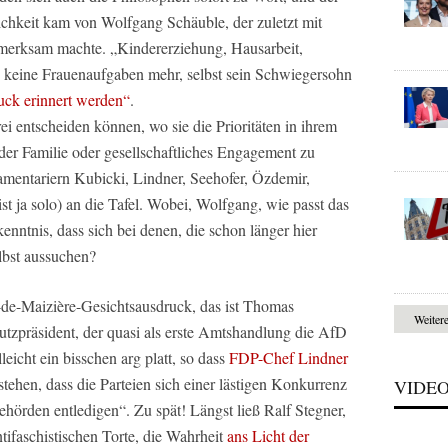
ichkeit kam von Wolfgang Schäuble, der zuletzt mit
ufmerksam machte. „Kindererziehung, Hausarbeit,
 keine Frauenaufgaben mehr, selbst sein Schwiegersohn
uck erinnert werden“
.
ei entscheiden können, wo sie die Prioritäten in ihrem
der Familie oder gesellschaftliches Engagement zu
amentariern Kubicki, Lindner, Seehofer, Özdemir,
t ja solo) an die Tafel. Wobei, Wolfgang, wie passt das
ntnis, dass sich bei denen, die schon länger hier
lbst aussuchen?
-de-Maizière-Gesichtsausdruck, das ist Thomas
Weiter
tzpräsident, der quasi als erste Amtshandlung die AfD
leicht ein bisschen arg platt, so dass
FDP-Chef Lindner
tstehen, dass die Parteien sich einer lästigen Konkurrenz
VIDE
hörden entledigen“. Zu spät! Längst ließ Ralf Stegner,
ntifaschistischen Torte, die Wahrheit
ans Licht der