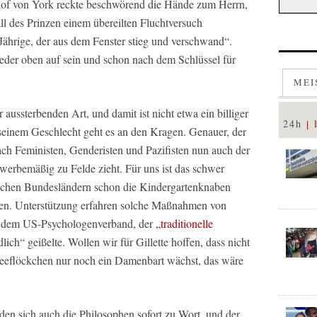
hof von York reckte beschwörend die Hände zum Herrn,
all des Prinzen einem übereilten Fluchtversuch
Jährige, der aus dem Fenster stieg und verschwand“.
ieder oben auf sein und schon nach dem Schlüssel für
MEI
r aussterbenden Art, und damit ist nicht etwa ein billiger
24h
, seinem Geschlecht geht es an den Kragen. Genauer, der
ach Feministen, Genderisten und Pazifisten nun auch der
erbemäßig zu Felde zieht. Für uns ist das schwer
nchen Bundesländern schon die Kindergartenknaben
gen. Unterstützung erfahren solche Maßnahmen von
ich dem US-Psychologenverband, der
„traditionelle
ich“ geißelte. Wollen wir für Gillette hoffen, dass nicht
eeflöckchen nur noch ein Damenbart wächst, das wäre
den sich auch die Philosophen sofort zu Wort, und der