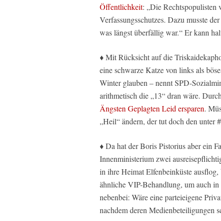
Öffentlichkeit
: „Die Rechtspopulisten
Verfassungsschutzes. Dazu musste der 
was längst überfällig war.“ Er kann hal
♦ Mit Rücksicht auf die Triskaidekapho
eine schwarze Katze von links als bö
Winter glauben – nennt SPD-Sozialmin
arithmetisch die „13“ dran wäre. Dur
Ängsten Geplagten Leid ersparen
. Müs
„Heil“ ändern, der tut doch den unte
♦ Da hat der Boris Pistorius aber ein 
Innenministerium zwei ausreisepflichti
in ihre Heimat Elfenbeinküste ausflog
ähnliche VIP-Behandlung, um auch in 
nebenbei: Wäre eine parteieigene Privat
nachdem deren Medienbeteiligungen 