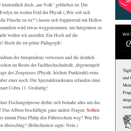
e letztendlich doch „am Volk“ geblieben ist. Die
velyn im weiten Feld der Physik („Wie soll sich
die Flasche zu ist?“) lassen sich frappierend mit Heikos
iemandem wird etwas weggenommen, um Integration zu
WA
mehr wollen wir ausrufen: Ein Hoch auf die
Q
n! Hoch die rot-grüne Pädagogik!
udium der Jurisprudenz vorweisen und die deutlich
 schon im Besitz der Fachhochschulreife, abgestempelt
Tägl
e des Zeugnisses (Physik: höchste Punktzahl) extra
und 
ber einer noch: Die Spezialdemokraten erfanden einst
Mein
enart Cobra 11. Großartig!
Frage
darg
iner Dschungelpresse drehte sich beinahe alles um das
werd
! Das Albion beschäftigte ganz andere Fragen:
Sollten
 nimmt Prinz Philip den Führerschein weg? War His
en überschlug? (Röhrchentest sagte: Nein.)