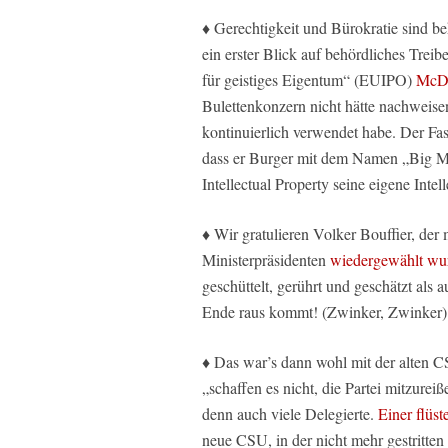
♦ Gerechtigkeit und Bürokratie sind b
ein erster Blick auf behördliches Tre
für geistiges Eigentum“ (EUIPO)
McDo
Bulettenkonzern nicht hätte nachweise
kontinuierlich verwendet habe. Der Fa
dass er Burger mit dem Namen „Big Mac“
Intellectual Property seine eigene Inte
♦ Wir gratulieren Volker Bouffier, der
Ministerpräsidenten
wiedergewählt wu
geschüttelt, gerührt und geschätzt als 
Ende raus kommt! (Zwinker, Zwinker)
♦ Das war’s dann wohl mit der alten C
„schaffen es nicht, die Partei mitzure
denn auch viele Delegierte.
Einer flüs
neue CSU, in der nicht mehr gestritte