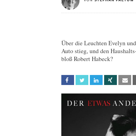
VON
STEPHAN PAETOW
Über die Leuchten Evelyn und 
Auto stieg, und den Haushal
bloß Robert Habeck?
Facebook
Twitter
Linkedin
Xing
Em