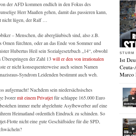
 von der AFD kommen endlich in den Fokus des
unselige Herr Maaßen gehen, damit das passieren kann,
t nicht lügen, der Ralf …
biker – Menschen, die abergläubisch sind, also z.B.
ses Omen fürchten, oder an das Ende von Sommer und
ister Hubertus Heil sein Sozialgesetzbuch „14“, obwohl
STURM 
ch Überspringen der Zahl 13
will er den von irrationalen
Ist Deu
Ceuta-
ste er nicht konsequenterweise auch seinen Namen
Marco 
r #nazisraus-Syndrom Leidenden bestimmt auch weh.
Fass aufgemacht! Nachdem sein niedersächsisches
ge Ivorer
mit einem Privatjet
für schlappe 165.000 Euro
, bestehen immer mehr abgelehnte Asylbewerber auf eine
ihrem Heimatland ordentlich Eindruck zu schinden. So
jet-Flotte nicht eine gute Geschäftsidee für die SPD,
schwächeln?