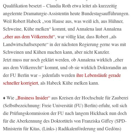
Qualifikation besetzt – Claudia Roth etwa leitet als kurzzeitig
angelernte Dramaturgie-Assistentin heute Bundestagsaufführungen.
Weil Robert Habeck „von Hause aus, was weiß ich, aus Hühner,
Schweine, Kühe melken“ kommt, und Annalena laut Annalena
„eher aus dem Völkerrecht“
, war völlig klar, dass Robert „als
Landwirtschaftsexperte“ in der nächsten Regierung gerne was mit
Schweinen und Kühen machen kann, aber nicht Kanzler.
Jetzt muss nur noch geklärt werden, ob Annalena wirklich „eher
aus dem Völkerrecht“ kommt, und ob sie wirklich Doktorandin an
der FU Berlin war – jedenfalls werden
ihre Lebensläufe gerade
schneller korrigiert
, als Habeck Kühe melken kann.
♦ Wie
„Business Insider“
aus Kreisen der Hochschule für Zauberei
(Selbstbezeichnung: Freie Universität (FU) Berlin) erfuhr, soll sich
die Prüfungskommission der FU nach langem Hickhack nun doch
für die Aberkennung des Doktortitels von Franziska Giffey (SPD-
Ministerin für Kitas, (Links-) Radikalenförderung und Gedöns)