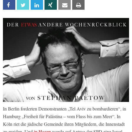
Facebook
Twitter
Linkedin
Xing
Email
Print
In Berlin forderten Demonstranten „Tel Aviv zu bombardieren“, in
Hamburg „Freiheit für Palästina – vom Fluss bis zum Meer“. In
Köln riet die jüdische Gemeinde ihren Mitgliedern, die Innenstadt
zu meiden. Und
in Hagen
wurde auf Antrag der SPD eine Israel-