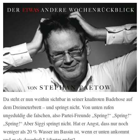
Da steht er nun weithin sichtbar in seiner knallroten Badehose auf
dem Dreimeterbrett – und springt nicht. Von unten rufen
ungeduldig die falschen, also Partei-Freunde „Spring!“ „Spring!“
„Spring!“ Aber Siggi springt nicht. Hat er Angst, dass nur noch
weniger als 20 % Wasser im Bassin ist, wenn er unten ankommt
und er als dauerhaft Lädierter endet?