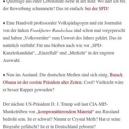
♦ Quizfrage aus einer Lebenshilfe-Serie in der Bild: Wo darf ich bei
der Bewerbung schummeln? Das ist einfach:
bei der SPD
!
♦ Eine Handvoll professoraler Volkspädagogen und ein Journalist
von der linken
Frankfurter Rundschau
sind schon mal vorgeprescht
und haben „Volksverräter“ zum Unwort des Jahres gekürt. Das ist
natürlich verfrüht! Für uns bleiben nach wie vor „SPD-
Kanzlerkandidat“, „Einzelfall“ und „Merkeln“ in der engeren
Auswahl.
♦ Nun ins Ausland: Die deutschen Medien sind sich einig,
Barack
Obama ist der coolste Präsident aller Zeiten
. Cool? Vielleicht wäre
er besser Rapper geworden?
Der nächste US-Präsident D. J. Trump soll laut CIA-MI5-
Munkelrüben von
„kompromittierendem Material“
aus Russland
bedroht sein. Ist er schwul? Nimmt er Crystal Meth? Hat er seine
Biografie gefälscht? Ist er in Deutschland geboren?