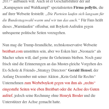
2017“
aufbauen will. Auch ist er Geschäftsführer der auf
Firma
pollytix
„Kampagnen und Wahlkampf“ spezialisierten
, die
auf ihrer Webseite feststellt:
„Die Parteien laufen sich langsam für
die Bundestagswahl warm und wir tun das auch.“
Für Faus heißt
dieses „Warmlaufen“ offenbar, mit Boykott-Aufrufen gegen
unbequeme politische Seiten vorzugehen.
Nun mag die Trump-freundliche, rechtskonservative Webseite
breitbart.com
umstritten sein, aber wo Esken hier „Neonazis“ als
Macher sehen will, darf gerne ihr Geheimnis bleiben. Noch ganz
frisch sind die Erinnerungen an das Muster-gleiche Vorgehen des
Gerald Hensel
Ex-Scholz & Friends-„Strategy Directors“
, der
Anfang Dezember mit seiner Aktion „Kein Geld für Rechts“
Unternehmen
zum Werbeboykott gegen von ihm als „rechts“
eingestufte Seiten wie eben Breitbart oder die Achse des Guten
aufrief
, jedoch seine Rechnung ohne
Henryk Broder
und die
Unterstützer der Achse gemacht hatte.