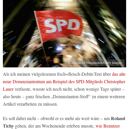
© Alexander Hassenstein/Getty Images
Als ich meinen vielgelesenen fisch+fleisch-Debüt-Text über
das alte
neue Denunziantentum am Beispiel des SPD-Mitglieds Christopher
Lauer
verfasste, wusste ich noch nicht, schon wenige Tage später –
also heute – ganz frischen „Denunzianten-Stoff“ zu einem weiteren
Artikel verarbeiten zu müssen.
Roland
Es soll dabei nicht – obwohl er es mehr als wert wäre – um
Tichy
gehen, der am Wochenende erleben musste,
wie Benutzer