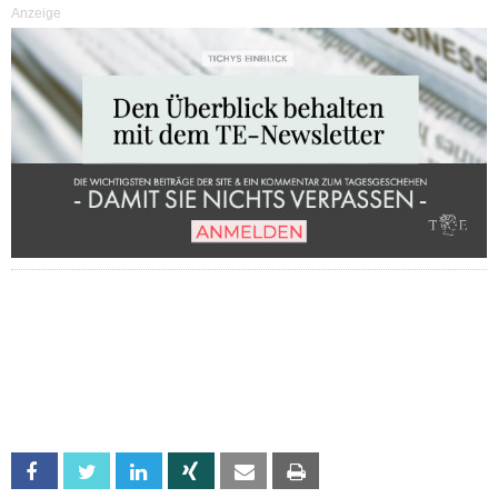
Anzeige
Facebook
Twitter
Linkedin
Xing
Email
Print