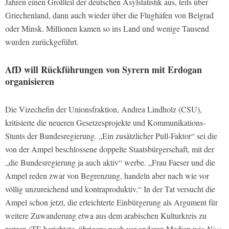
Jahren einen Großteil der deutschen Asylstatistik aus, teils über
Griechenland, dann auch wieder über die Flughäfen von Belgrad
oder Minsk. Millionen kamen so ins Land und wenige Tausend
wurden zurückgeführt.
AfD will Rückführungen von Syrern mit Erdogan
organisieren
Die Vizechefin der Unionsfraktion, Andrea Lindholz (CSU),
kritisierte die neueren Gesetzesprojekte und Kommunikations-
Stunts der Bundesregierung. „Ein zusätzlicher Pull-Faktor“ sei die
von der Ampel beschlossene doppelte Staatsbürgerschaft, mit der
„die Bundesregierung ja auch aktiv“ werbe. „Frau Faeser und die
Ampel reden zwar von Begrenzung, handeln aber nach wie vor
völlig unzureichend und kontraproduktiv.“ In der Tat versucht die
Ampel schon jetzt, die erleichterte Einbürgerung als Argument für
weitere Zuwanderung etwa aus dem arabischen Kulturkreis zu
nutzen (TE berichtete, übrigens noch vor anderen Medien wie
Nius