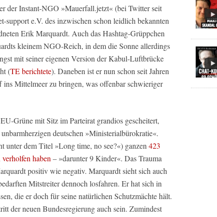
 der Instant-NGO »Mauerfall.jetzt« (bei Twitter seit
eet-support e.V. des inzwischen schon leidlich bekannten
neten Erik Marquardt. Auch das Hashtag-Grüppchen
dts kleinem NGO-Reich, in dem die Sonne allerdings
üngst mit seiner eigenen Version der Kabul-Luftbrücke
ht (
TE berichtete
). Daneben ist er nun schon seit Jahren
 ins Mittelmeer zu bringen, was offenbar schwieriger
EU-Grüne mit Sitz im Parteirat grandios gescheitert,
 unbarmherzigen deutschen »Ministerialbürokratie«.
ht unter dem Titel »Long time, no see?«) ganzen
423
n verholfen haben
– »darunter 9 Kinder«. Das Trauma
arquardt positiv wie negativ. Marquardt sieht sich auch
bedarften Mitstreiter dennoch losfahren. Er hat sich in
sen, die er doch für seine natürlichen Schutzmächte hält.
tritt der neuen Bundesregierung auch sein. Zumindest