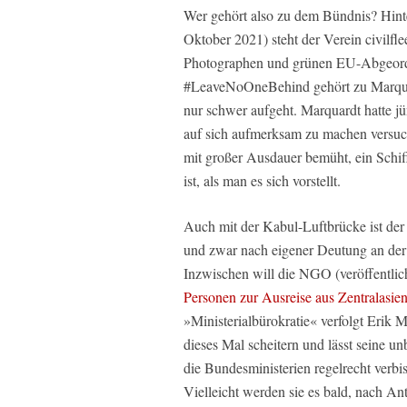
Wer gehört also zu dem Bündnis? Hinter
Oktober 2021) steht der Verein civilfl
Photographen und grünen EU-Abgeord
#LeaveNoOneBehind gehört zu Marquar
nur schwer aufgeht. Marquardt hatte j
auf sich aufmerksam zu machen versuc
mit großer Ausdauer bemüht, ein Schiff
ist, als man es sich vorstellt.
Auch mit der Kabul-Luftbrücke ist der 
und zwar nach eigener Deutung an der
Inzwischen will die NGO (veröffentlic
Personen zur Ausreise aus Zentralasie
»Ministerialbürokratie« verfolgt Erik M
dieses Mal scheitern und lässt seine un
die Bundesministerien regelrecht verbis
Vielleicht werden sie es bald, nach An