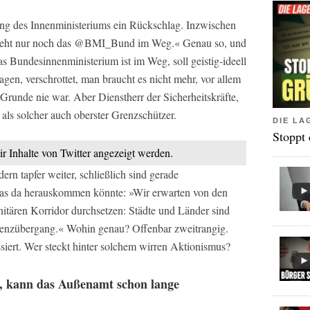
ng des Innenministeriums ein Rückschlag. Inzwischen
zt steht nur noch das @BMI_Bund im Weg.« Genau so, und
s Bundesinnenministerium ist im Weg, soll geistig-ideell
en, verschrottet, man braucht es nicht mehr, vor allem
 Grunde nie war. Aber Dienstherr der Sicherheitskräfte,
als solcher auch oberster Grenzschützer.
DIE LA
Stoppt
ir Inhalte von Twitter angezeigt werden.
n tapfer weiter, schließlich sind gerade
was da herauskommen könnte: »Wir erwarten von den
itären Korridor durchsetzen: Städte und Länder sind
Grenzübergang.« Wohin genau? Offenbar zweitrangig.
siert. Wer steckt hinter solchem wirren Aktionismus?
l, kann das Außenamt schon lange