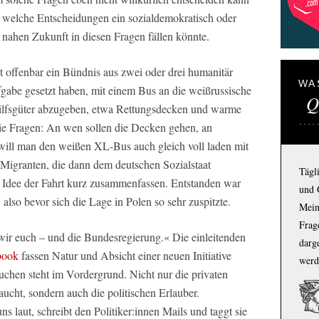
, welche Entscheidungen ein sozialdemokratisch oder
 nahen Zukunft in diesen Fragen fällen könnte.
t offenbar ein Bündnis aus zwei oder drei humanitär
WA
fgabe gesetzt haben, mit einem Bus an die weißrussische
Q
Hilfsgüter abzugeben, etwa Rettungsdecken und warme
e Fragen: An wen sollen die Decken gehen, an
ill man den weißen XL-Bus auch gleich voll laden mit
Migranten, die dann dem deutschen Sozialstaat
Tägl
ie Idee der Fahrt kurz zusammenfassen. Entstanden war
und 
, also bevor sich die Lage in Polen so sehr zuspitzte.
Mein
Frage
wir euch – und die Bundesregierung.« Die einleitenden
darg
book
fassen Natur und Absicht einer neuen Initiative
werd
chen steht im Vordergrund. Nicht nur die privaten
ucht, sondern auch die politischen Erlauber.
ns laut, schreibt den Politiker:innen Mails und taggt sie