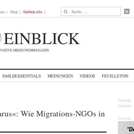
Suche nach:
ast
Shop
Einblick-Abo
DAILI|ES|SENTIALS
MEINUNGEN
VIDEOS
FEUILLETON
arus«: Wie Migrations-NGOs in
Anzeige