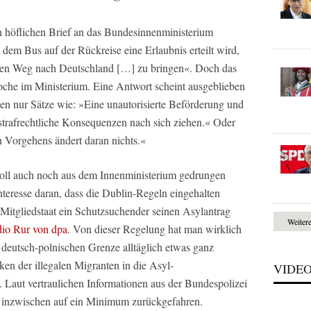
n höflichen Brief an das Bundesinnenministerium
 dem Bus auf der Rückreise eine Erlaubnis erteilt wird,
ren Weg nach Deutschland […] zu bringen«. Doch das
oche im Ministerium. Eine Antwort scheint ausgeblieben
ten nur Sätze wie: »Eine unautorisierte Beförderung und
 strafrechtliche Konsequenzen nach sich ziehen.« Oder
 Vorgehens ändert daran nichts.«
soll auch noch aus dem Innenministerium gedrungen
teresse daran, dass die Dublin-Regeln eingehalten
Mitgliedstaat ein Schutzsuchender seinen Asylantrag
Weiter
io Rur von dpa
. Von dieser Regelung hat man wirklich
 deutsch-polnischen Grenze alltäglich etwas ganz
ken der illegalen Migranten in die Asyl-
VIDE
. Laut vertraulichen Informationen aus der Bundespolizei
 inzwischen auf ein Minimum zurückgefahren.