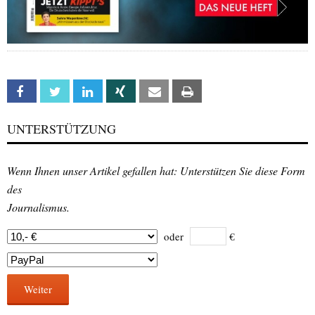
Facebook
Twitter
Linkedin
Xing
Email
Print
UNTERSTÜTZUNG
Wenn Ihnen unser Artikel gefallen hat: Unterstützen Sie diese Form
des
Journalismus.
oder
€
Weiter