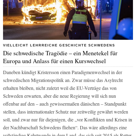
VIELLEICHT LEHRREICHE GESCHICHTE SCHWEDENS
Die schwedische Tragödie – ein Menetekel für
Europa und Anlass für einen Kurswechsel
Daneben kündigt Kristersson einen Paradigmenwechsel in der
schwedischen Migrationspolitik an. Zwar müsse das Asylrecht
erhalten bleiben, nicht zuletzt weil die EU-Verträge das von
Schweden erwarten, aber die neue Regierung will sich nun
offenbar auf den – auch gewissermaßen dänischen – Standpunkt
stellen, dass internationaler Schutz nur zeitweilig gewährt werden
soll, und zwar nur für diejenigen, die „vor Konflikten und Krisen in
der Nachbarschaft Schwedens fliehen“. Das wäre allerdings eine
vollständige Kehrtwende in dem Land, das sich seit 2015 als Retter