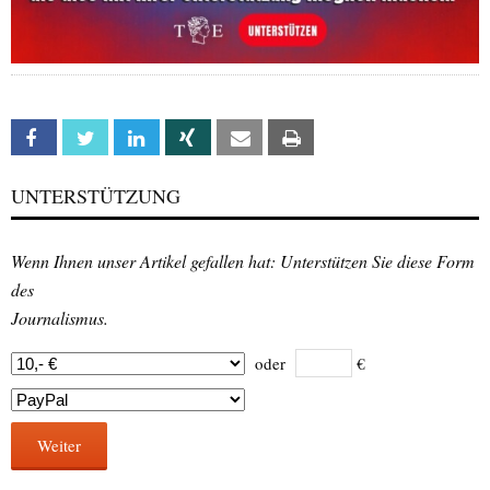
Facebook
Twitter
Linkedin
Xing
Email
Print
UNTERSTÜTZUNG
Wenn Ihnen unser Artikel gefallen hat: Unterstützen Sie diese Form
des
Journalismus.
oder
€
Weiter