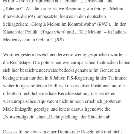
es nur so von Lobsprüchen auf „Freiheit“, „Diversität“ und
„Toleranz“. Als die konservative Regierung von Giorgia Meloni
ihrerseits die
RAI
umbesetzte, hieß es in den deutschen
Schlagzeilen: „Giorgia Meloni im Kontrollwahn“ (
RND
), „In den
Klauen der Politik“ (
Tagesschau
) und „‚Tele Meloni‘ – ist Italiens
Mediensystem in Gefahr?“ (
BR
).
Worüber gestern bezeichnenderweise wenig gesprochen wurde, ist
die Rechtslage. Die polnischen wie europäischen Leitmedien haben
sich hier bezeichnenderweise bedeckt gehalten: Im Generellen
beklagte man nur den in 8 Jahren PiS-Regierung in der Tat immer
weiter fortgeschrittenen Einfluss konservativer Positionen auf die
öffentlich-rechtliche mediale Berichterstattung (als sei deren
westeuropäisches Äquivalent nicht in noch erheblich größerem
Maße linksgrün geprägt) und leitete daraus irgendwie die
„Notwendigkeit“ einer „Richtigstellung“ der Situation ab.
Dass es für so etwas in einer Demokratie Regeln gibt und nicht