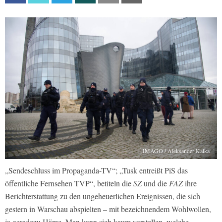
IMAGO / Aleksander Kalka
„Sendeschluss im Propaganda-TV“; „Tusk entreißt PiS das
öffentliche Fernsehen TVP“, betiteln die
SZ
und die
FAZ
ihre
Berichterstattung zu den ungeheuerlichen Ereignissen, die sich
gestern in Warschau abspielten – mit bezeichnendem Wohlwollen,
ja geradezu Häme. Man kann sich kaum vorstellen, welche